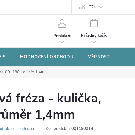
CZK
NÁKUPNÍ
KOŠÍK
Prázdný košík
Přihlášení
VIS
HODNOCENÍ OBCHODU
VĚRNOSTNÍ PROGR
ička, 001190, průměr 1,4mm
á fréza - kulička,
růměr 1,4mm
odrobnosti hodnocení
Kód produktu:
001190014