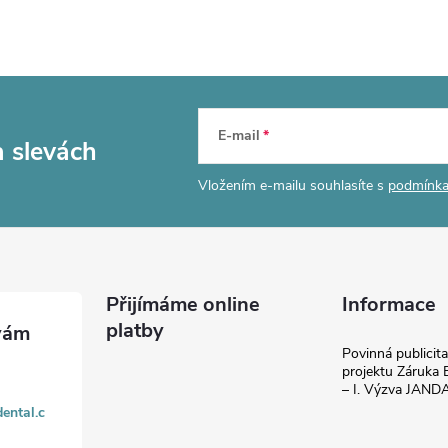
E-mail
a slevách
Vložením e-mailu souhlasíte s
podmínka
Přijímáme online
Informace
platby
Povinná publicit
projektu Záruka E
– I. Výzva JAN
ental.c