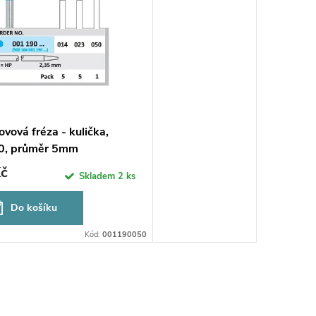
vová fréza - kulička,
0, průměr 5mm
č
Skladem
2 ks
Do košíku
Kód:
001190050