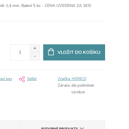
růměr 1,4 mm. Balení 5 ks - CENA UVEDENA ZA 1KS!
VLOŽIT DO KOŠÍKU
dací pes
Sdílet
Značka:
HORICO
Záruka
:
dle podmínek
výrobce
PODOBNÉ PRODUKTY