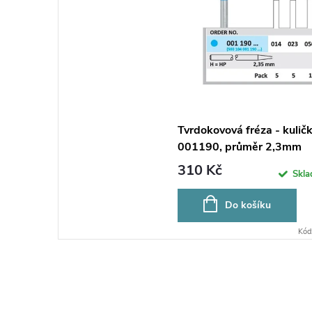
Tvrdokovová fréza - kuličk
001190, průměr 2,3mm
310 Kč
Skl
Do košíku
Kód