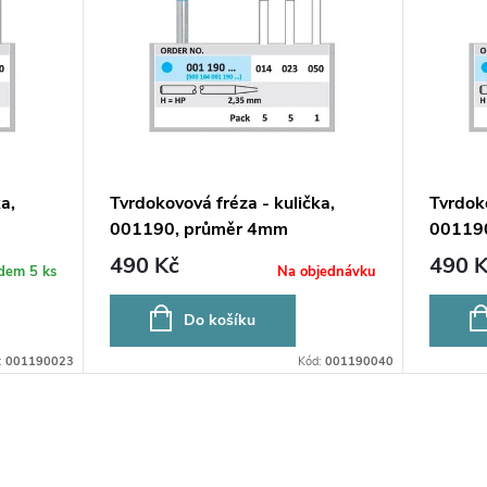
a,
Tvrdokovová fréza - kulička,
Tvrdoko
001190, průměr 4mm
00119
490 Kč
490 K
adem
5 ks
Na objednávku
Do košíku
:
001190023
Kód:
001190040