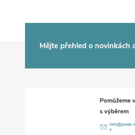
Z
Mějte přehled o novinkách
á
p
a
t
í
info
@
janda-d
z