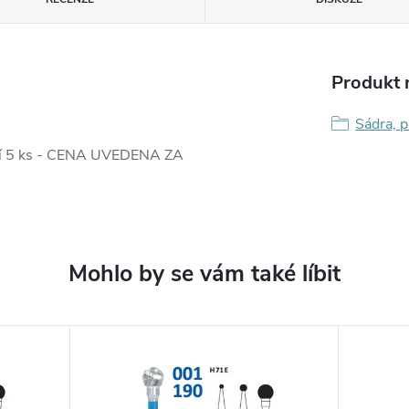
Produkt n
Sádra, p
ení 5 ks - CENA UVEDENA ZA