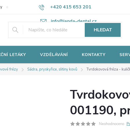
+420 415 653 201
ky
Potřebujete poradit?
Ochrana osobních údajů
info@janda-dental.cz
HLEDAT
ČNÍ LETÁKY
VZDĚLÁVÁNÍ
KONTAKTY
SER
vové frézy
Sádra, pryskyřice, slitiny kovů
Tvrdokovová fréza - kul
Tvrdokovov
001190, p
Neohodnoceno
P