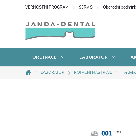
Přejít
VĚRNOSTNÍ PROGRAM
SERVIS
Obchodní podmín
na
obsah
ORDINACE
LABORATOŘ
AK
LABORATOŘ
ROTAČNÍ NÁSTROJE
Tvrdoko
Domů