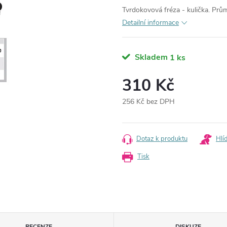
Tvrdokovová fréza - kulička. P
Detailní informace
Skladem
1 ks
310 Kč
256 Kč bez DPH
Měrná
cena:
Dotaz k produktu
Hlí
Tisk
RECENZE
DISKUZE