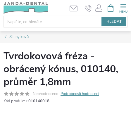
Přejít
NÁKUPNÍ
KOŠÍK
na
obsah
HLEDAT
Slitiny kovů
Tvrdokovová fréza -
obrácený kónus, 010140,
průměr 1,8mm
Neohodnoceno
Podrobnosti hodnocení
Kód produktu:
010140018