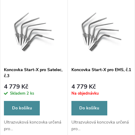
u
k
k
t
t
ů
ů
Koncovka Start-X pro Satelec,
Koncovka Start-X pro EMS, č.1
č.3
4 779 Kč
4 779 Kč
Skladem
2 ks
Na objednávku
Do košíku
Do košíku
Ultrazvuková koncovka určená
Ultrazvuková koncovka určená
pro...
pro...