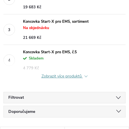
19 683 Kč
Koncovka Start-X pro EMS, sortiment
Na objednávku
21 669 Kč
Koncovka Start-X pro EMS, č.5
Skladem
4 779 Kč
Zobrazit více produktů
Filtrovat
Ř
Doporučujeme
a
Nejlevnější