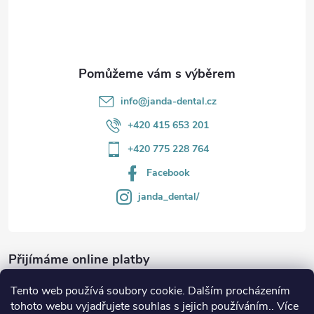
v
í
k
y
v
info
@
janda-dental.cz
ý
+420 415 653 201
p
+420 775 228 764
i
Facebook
s
janda_dental/
u
Přijímáme online platby
Tento web používá soubory cookie. Dalším procházením
tohoto webu vyjadřujete souhlas s jejich používáním.. Více