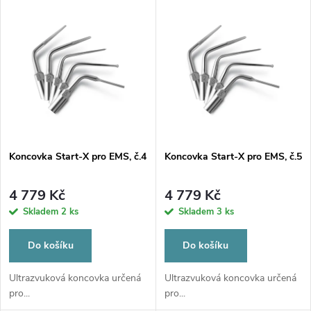
V
Nejdražší
z
ý
Nejprodávanější
e
p
Abecedně
n
i
í
s
p
Koncovka Start-X pro EMS, č.4
Koncovka Start-X pro EMS, č.5
p
r
4 779 Kč
4 779 Kč
r
Skladem
2 ks
Skladem
3 ks
o
o
Do košíku
Do košíku
d
d
Ultrazvuková koncovka určená
Ultrazvuková koncovka určená
pro...
pro...
u