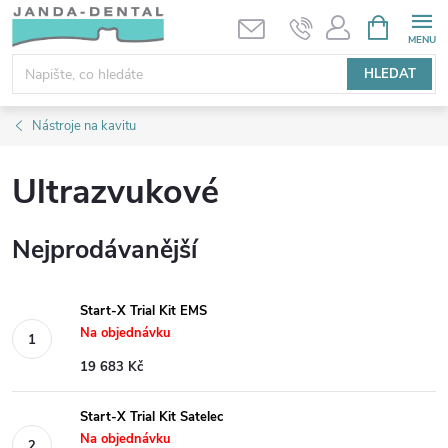
Přejít
NÁKUPNÍ
KOŠÍK
na
obsah
HLEDAT
Nástroje na kavitu
Ultrazvukové
Nejprodávanější
Start-X Trial Kit EMS
Na objednávku
19 683 Kč
Start-X Trial Kit Satelec
Na objednávku