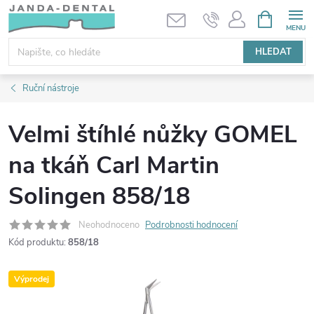
Přejít
NÁKUPNÍ
KOŠÍK
na
obsah
HLEDAT
Ruční nástroje
Velmi štíhlé nůžky GOMEL
na tkáň Carl Martin
Solingen 858/18
Neohodnoceno
Podrobnosti hodnocení
Kód produktu:
858/18
Výprodej