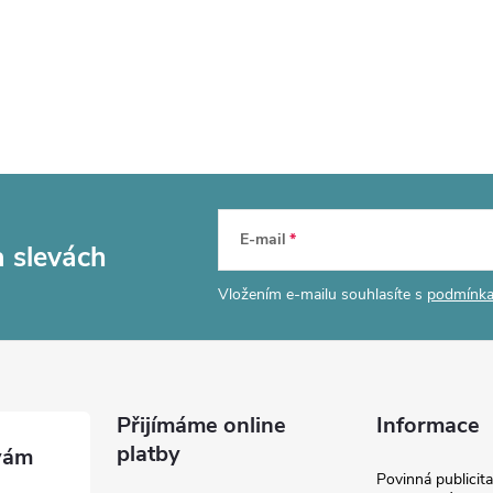
E-mail
a slevách
Vložením e-mailu souhlasíte s
podmínka
Přijímáme online
Informace
platby
Povinná publicit