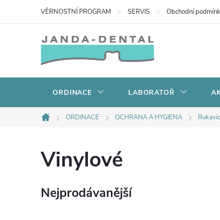
Přejít
VĚRNOSTNÍ PROGRAM
SERVIS
Obchodní podmín
na
obsah
ORDINACE
LABORATOŘ
AK
ORDINACE
OCHRANA A HYGIENA
Rukavi
Domů
Vinylové
Nejprodávanější