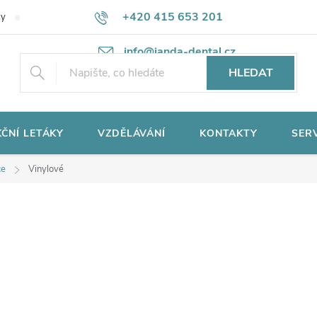
+420 415 653 201
ky
Potřebujete poradit?
Ochrana osobních údajů
info@janda-dental.cz
HLEDAT
ČNÍ LETÁKY
VZDĚLÁVÁNÍ
KONTAKTY
SER
ce
Vinylové