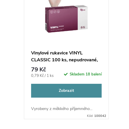
p
p
r
i
o
s
d
p
Vinylové rukavice VINYL
u
CLASSIC 100 ks, nepudrované,
r
bílé, 4.8 g
79 Kč
k
Skladem
18 balení
o
Měrná
0,79 Kč / 1 ks
cena:
t
d
Zobrazit
ů
u
Vyrobeny z měkkého příjemného...
Kód:
100042
k