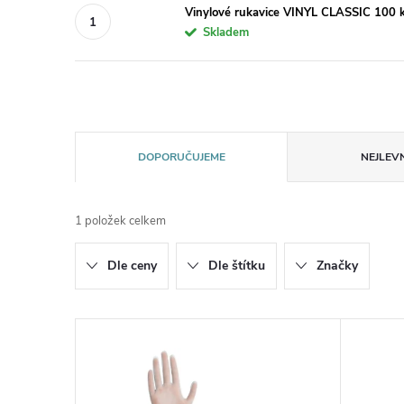
Vinylové rukavice VINYL CLASSIC 100 ks
Skladem
Ř
DOPORUČUJEME
NEJLEVN
a
1
položek celkem
z
Dle ceny
Dle štítku
Značky
e
n
V
í
ý