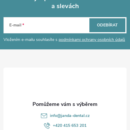
a slevách
Z
á
E-mail
ODEBÍRAT
p
Vložením e-mailu souhlasíte s
podmínkami ochrany osobních údajů
a
t
í
info
@
janda-dental.cz
+420 415 653 201