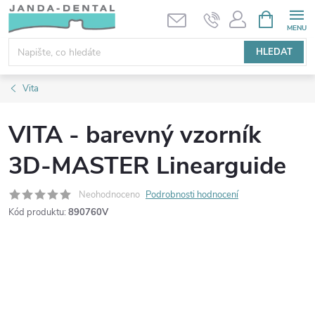
Přejít
NÁKUPNÍ
KOŠÍK
na
obsah
HLEDAT
Vita
VITA - barevný vzorník
3D-MASTER Linearguide
Neohodnoceno
Podrobnosti hodnocení
Kód produktu:
890760V