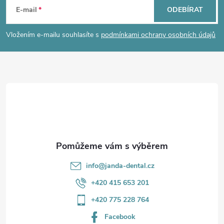
á
E-mail
ODEBÍRAT
p
Vložením e-mailu souhlasíte s
podmínkami ochrany osobních údajů
a
t
í
info
@
janda-dental.cz
+420 415 653 201
+420 775 228 764
Facebook