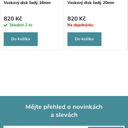
Voskový disk šedý, 16mm
Voskový disk šedý, 20mm
820 Kč
820 Kč
Skladem
2 ks
Na objednávku
Do košíku
Do košíku
Mějte přehled o novinkách
a slevách
Z