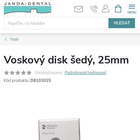
Přejít
NÁKUPNÍ
KOŠÍK
na
obsah
HLEDAT
Vosk
Voskový disk šedý, 25mm
Neohodnoceno
Podrobnosti hodnocení
Kód produktu:
D8103025