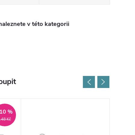
aleznete v této kategorii
oupit
10 %
148 Kč