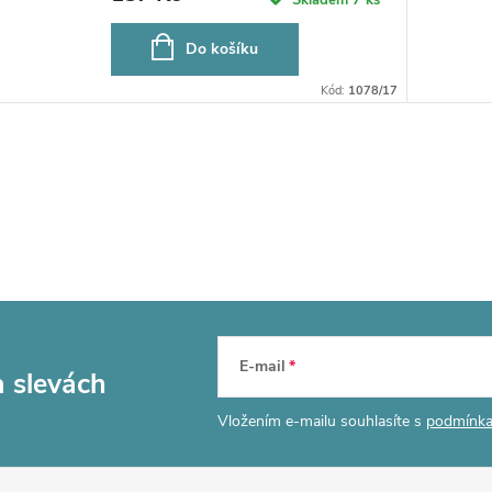
Do košíku
Kód:
1078/17
E-mail
a slevách
Vložením e-mailu souhlasíte s
podmínka