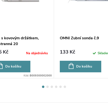
 s kovovým držátkem,
OMNI Zubní sonda č.9
stranná 20
5 Kč
133 Kč
Na objednávku
Sklad
Do košíku
Do košíku
Kód:
B009300002000