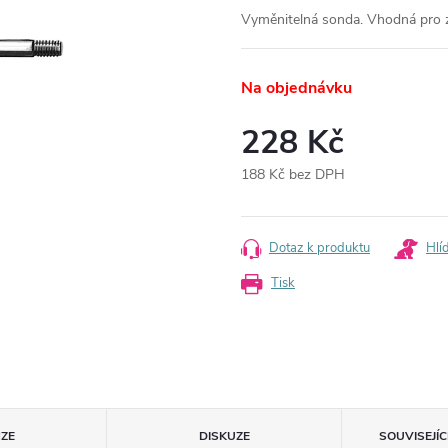
Vyměnitelná sonda. Vhodná pro z
Na objednávku
228 Kč
188 Kč bez DPH
Měrná
cena:
Dotaz k produktu
Hlí
Tisk
ZE
DISKUZE
SOUVISEJÍ