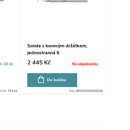
Sonda s kovovým držátkem,
Sonda s
jednostranná 6
jednost
2 445 Kč
2 445
em
10 ks
Na objednávku
Do košíku
Kód:
76102
Kód:
B009300000600