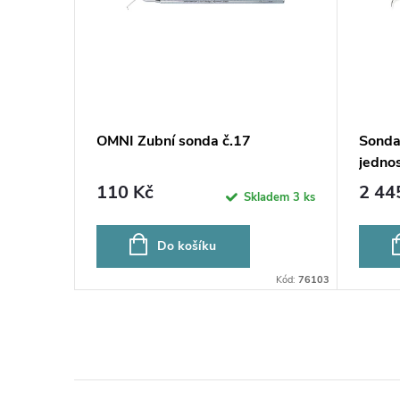
83/6
OMNI Zubní sonda č.17
Sonda
jedno
110 Kč
2 44
bjednávku
Skladem
3 ks
Do košíku
Kód:
LS1083/6
Kód:
76103