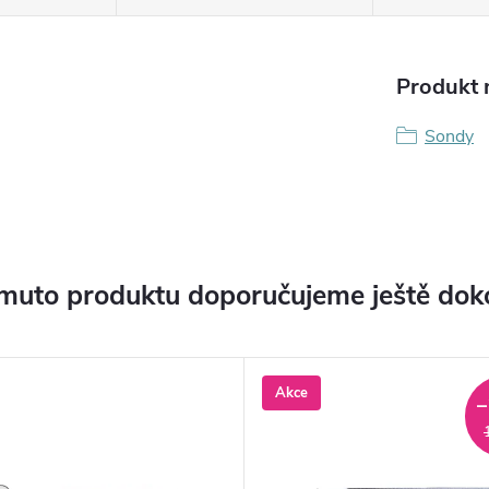
Produkt n
Sondy
muto produktu doporučujeme ještě dok
Akce
–