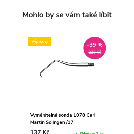
Výprodej
–39 %
228 Kč
Vyměnitelná sonda 1078 Carl
Martin Solingen /17
137 Kč
Skladem
7 ks