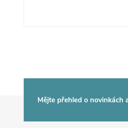
Z
Mějte přehled o novinkách
á