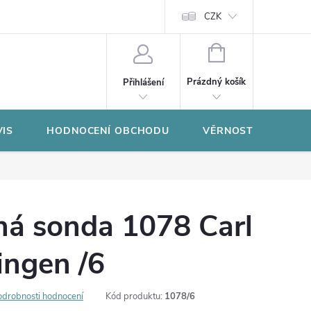
CZK
NÁKUPNÍ
KOŠÍK
Prázdný košík
Přihlášení
VIS
HODNOCENÍ OBCHODU
VĚRNOSTNÍ PROGR
ná sonda 1078 Carl
ingen /6
odrobnosti hodnocení
Kód produktu:
1078/6