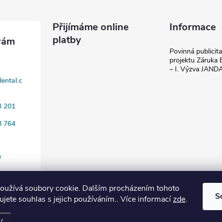
Přijímáme online
Informace
platby
Povinná publicit
projektu Záruka E
– I. Výzva JAN
ental.c
3 201
8 764
/
oužívá soubory cookie. Dalším procházením tohoto
S
jete souhlas s jejich používáním.. Více informací
zde
.
.