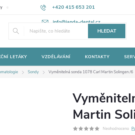
+420 415 653 201
ky
Potřebujete poradit?
Ochrana osobních údajů
info@janda-dental.cz
HLEDAT
ČNÍ LETÁKY
VZDĚLÁVÁNÍ
KONTAKTY
SER
omatologie
Sondy
Vyměnitelná sonda 1078 Carl Martin Solingen /6
Vyměnitel
Martin Sol
Neohodnoceno
P