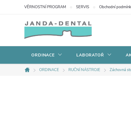
Přejít
VĚRNOSTNÍ PROGRAM
SERVIS
Obchodní podmín
na
obsah
ORDINACE
LABORATOŘ
AK
ORDINACE
RUČNÍ NÁSTROJE
Záchovná st
Domů