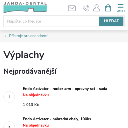
Přejít
NÁKUPNÍ
KOŠÍK
na
obsah
HLEDAT
Přístroje pro endodoncii
Výplachy
Nejprodávanější
Endo Activator - rocker arm - opravný set - sada
Na objednávku
1 013 Kč
Endo Activator - náhradní obaly, 100ks
Na objednávku