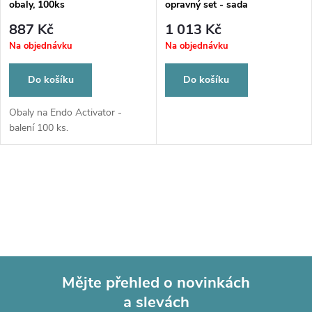
p
obaly, 100ks
opravný set - sada
p
r
887 Kč
1 013 Kč
r
Na objednávku
Na objednávku
o
o
Do košíku
Do košíku
d
d
Obaly na Endo Activator -
balení 100 ks.
u
u
k
O
k
t
v
t
l
ů
ů
á
Mějte přehled o novinkách
d
a slevách