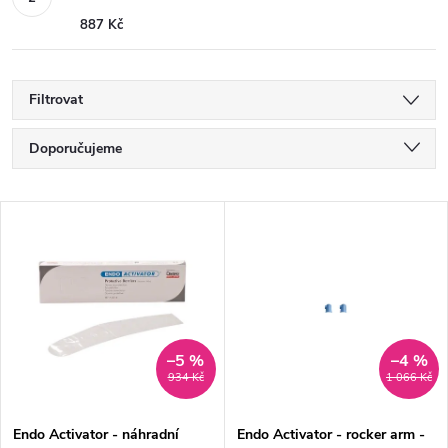
887 Kč
Filtrovat
Ř
Doporučujeme
a
Nejlevnější
V
Nejdražší
z
ý
Nejprodávanější
e
p
Abecedně
n
i
–5 %
–4 %
934 Kč
1 066 Kč
í
s
Endo Activator - náhradní
Endo Activator - rocker arm -