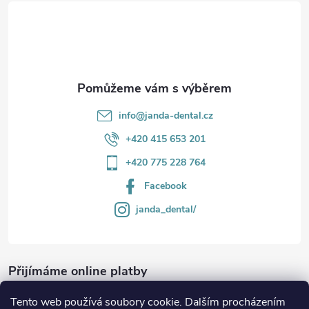
t
í
info
@
janda-dental.cz
+420 415 653 201
+420 775 228 764
Facebook
janda_dental/
Přijímáme online platby
Tento web používá soubory cookie. Dalším procházením