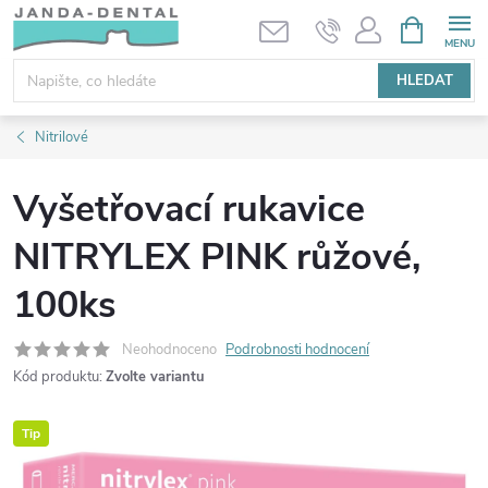
Přejít
NÁKUPNÍ
KOŠÍK
na
obsah
HLEDAT
Nitrilové
Vyšetřovací rukavice
NITRYLEX PINK růžové,
100ks
Neohodnoceno
Podrobnosti hodnocení
Kód produktu:
Zvolte variantu
Tip