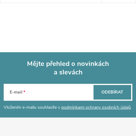
Mějte přehled o novinkách
a slevách
Z
á
E-mail
ODEBÍRAT
p
Vložením e-mailu souhlasíte s
podmínkami ochrany osobních údajů
a