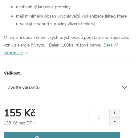
neobsahují latexové proteiny
mají minimální obsah urychlovačů vulkanizace (látek, které
urychlují stydnutí suroviny vlivem teploty)
Minimální obsah chemických urychlovačů podstatně snižuje riziko
vzniku alergie IV. typu.
Balení 100ks, růžová barva.
Detailní
informace
Velikost
155 Kč
138 Kč bez DPH
Měrná
cena: