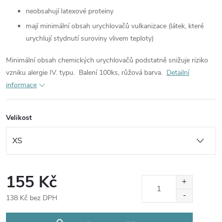
neobsahují latexové proteiny
mají minimální obsah urychlovačů vulkanizace (látek, které
urychlují stydnutí suroviny vlivem teploty)
Minimální obsah chemických urychlovačů podstatně snižuje riziko
vzniku alergie IV. typu.
Balení 100ks, růžová barva.
Detailní
informace
Velikost
155 Kč
138 Kč bez DPH
Měrná
cena: