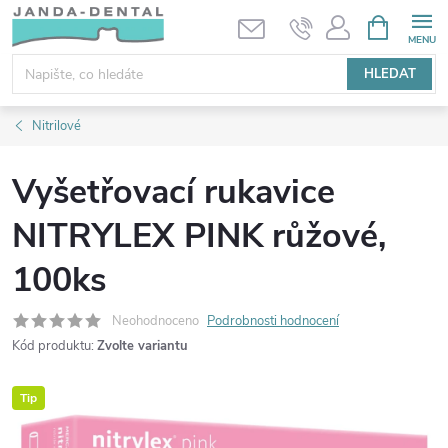
Přejít
NÁKUPNÍ
KOŠÍK
na
obsah
HLEDAT
Nitrilové
Vyšetřovací rukavice
NITRYLEX PINK růžové,
100ks
Neohodnoceno
Podrobnosti hodnocení
Kód produktu:
Zvolte variantu
Tip