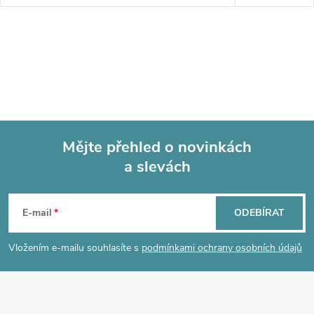
Mějte přehled o novinkách
a slevách
Z
á
E-mail
ODEBÍRAT
p
Vložením e-mailu souhlasíte s
podmínkami ochrany osobních údajů
a