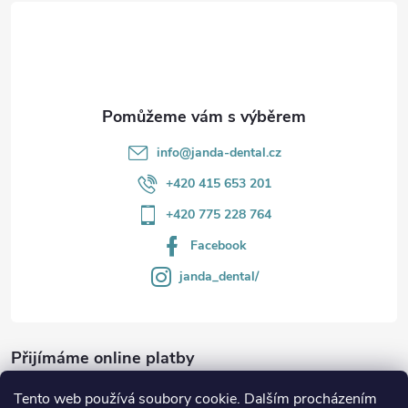
t
í
info
@
janda-dental.cz
+420 415 653 201
+420 775 228 764
Facebook
janda_dental/
Přijímáme online platby
Tento web používá soubory cookie. Dalším procházením