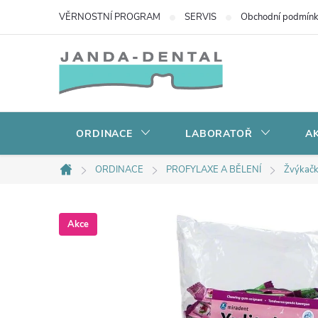
Přejít
VĚRNOSTNÍ PROGRAM
SERVIS
Obchodní podmín
na
obsah
ORDINACE
LABORATOŘ
AK
ORDINACE
PROFYLAXE A BĚLENÍ
Žvýkačk
Domů
Akce