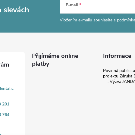
E-mail
a slevách
Vložením e-mailu souhlasíte s
podmínka
Přijímáme online
Informace
platby
Povinná publicit
projektu Záruka E
– I. Výzva JAN
ental.c
3 201
8 764