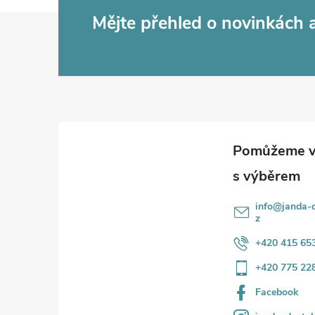
Z
Mějte přehled o novinkách
á
p
a
t
í
info
@
janda-d
z
+420 415 65
+420 775 22
Facebook