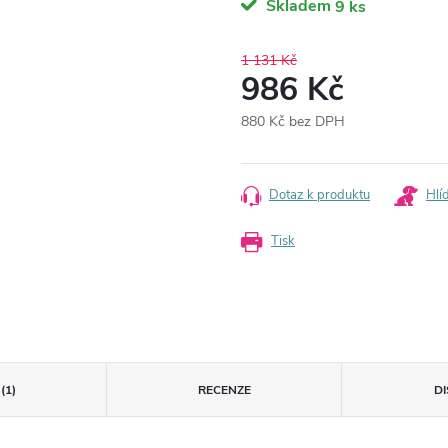
Skladem
9 ks
1 131 Kč
986 Kč
880 Kč bez DPH
Měrná
cena:
Dotaz k produktu
Hlí
Tisk
(1)
RECENZE
D