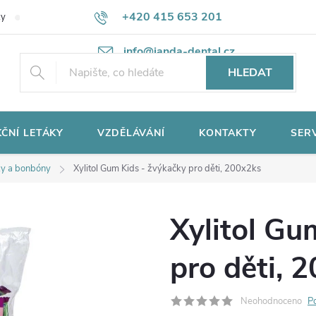
+420 415 653 201
ky
Potřebujete poradit?
Ochrana osobních údajů
info@janda-dental.cz
HLEDAT
ČNÍ LETÁKY
VZDĚLÁVÁNÍ
KONTAKTY
SER
y a bonbóny
Xylitol Gum Kids - žvýkačky pro děti, 200x2ks
Xylitol Gu
pro děti, 
Neohodnoceno
P