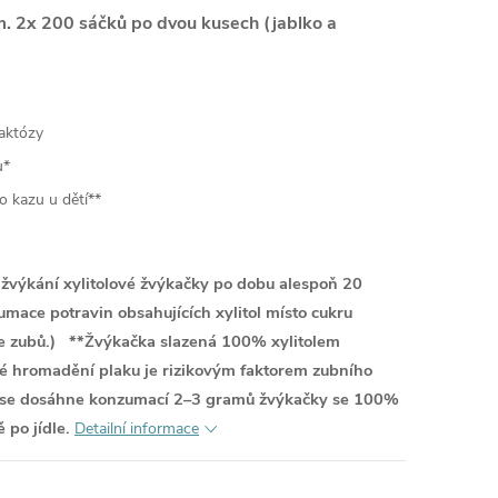
m. 2x 200 sáčků po dvou kusech (jablko a
laktózy
u*
ho kazu u dětí**
o žvýkání xylitolové žvýkačky po dobu alespoň 20
zumace potravin obsahujících xylitol místo cukru
ce zubů.)
**Žvýkačka slazená 100% xylitolem
lné hromadění plaku je rizikovým faktorem zubního
ku se dosáhne konzumací 2–3 gramů žvýkačky se 100%
 po jídle.
Detailní informace