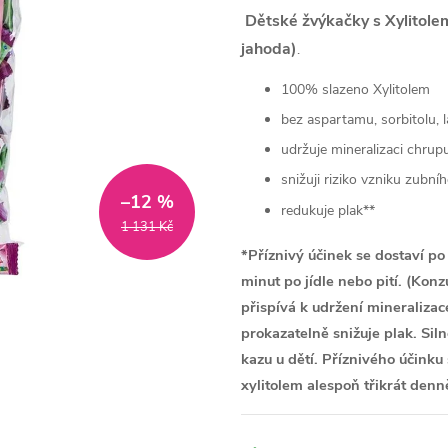
Dětské žvýkačky s Xylitole
jahoda)
.
100% slazeno Xylitolem
bez aspartamu, sorbitolu, 
udržuje mineralizaci chrup
snižuji riziko vzniku zubní
–12 %
redukuje plak**
1 131 Kč
*
Příznivý účinek se dostaví p
minut po jídle nebo pití. (Kon
přispívá k udržení mineraliza
prokazatelně snižuje plak. Si
kazu u dětí. Příznivého účin
xylitolem alespoň třikrát denně