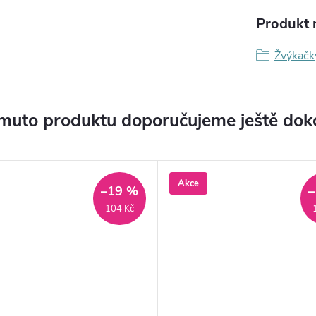
Produkt n
Žvýkačk
muto produktu doporučujeme ještě dok
Akce
–19 %
–
104 Kč