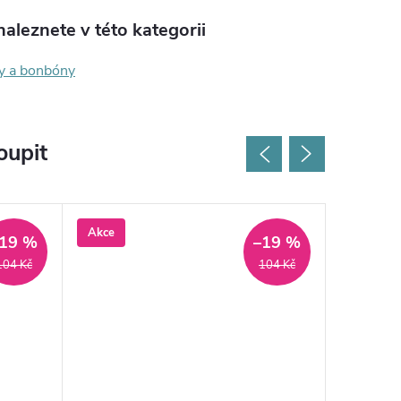
aleznete v této kategorii
y a bonbóny
oupit
Akce
Akce
19 %
–19 %
104 Kč
104 Kč