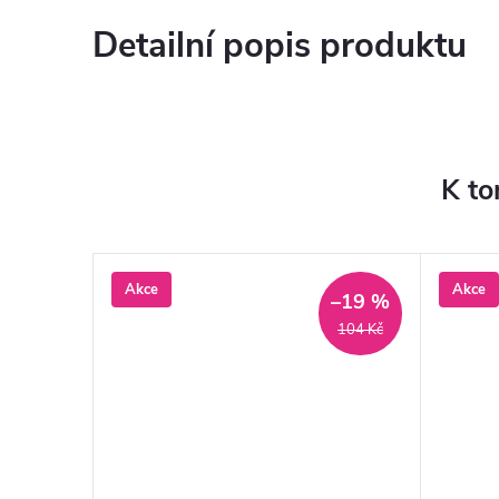
Detailní popis produktu
K to
Akce
Akce
–12 %
–19 %
1 131 Kč
104 Kč