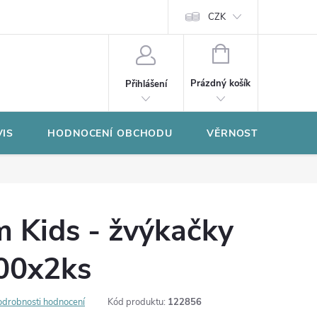
CZK
NÁKUPNÍ
KOŠÍK
Prázdný košík
Přihlášení
VIS
HODNOCENÍ OBCHODU
VĚRNOSTNÍ PROGR
m Kids - žvýkačky
200x2ks
odrobnosti hodnocení
Kód produktu:
122856