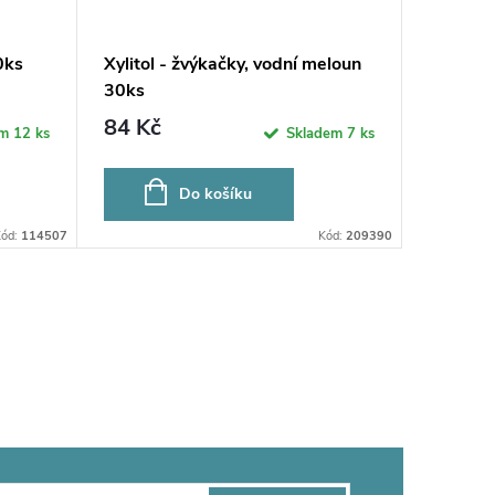
0ks
Xylitol - žvýkačky, vodní meloun
Xylitol 
30ks
200x2k
84 Kč
986 K
em
12 ks
Skladem
7 ks
Do košíku
Kód:
114507
Kód:
209390