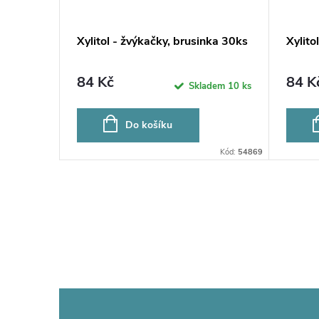
t
Xylitol - žvýkačky, brusinka 30ks
Xylito
84 Kč
84 K
ladem
9 ks
Skladem
10 ks
Do košíku
Kód:
214295
Kód:
54869