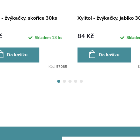
l - žvýkačky, skořice 30ks
Xylitol - žvýkačky, jablko 3
č
84 Kč
Skladem
13 ks
Sklad
Do košíku
Do košíku
Kód:
57085