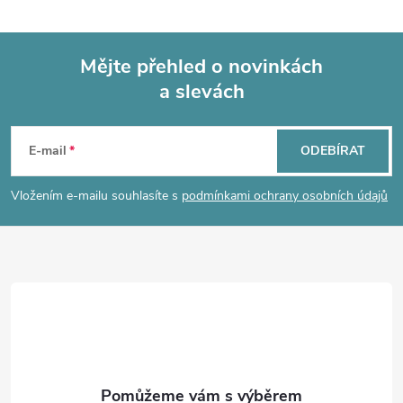
l
á
Mějte přehled o novinkách
d
a slevách
Z
a
á
c
E-mail
ODEBÍRAT
p
í
Vložením e-mailu souhlasíte s
podmínkami ochrany osobních údajů
p
a
r
t
v
í
k
y