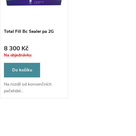
ů
ů
Total Fill Bc Sealer pa 2G
8 300 Kč
Na objednávku
Do košíku
Na rozdíl od konvenčních
pečetidel...
O
v