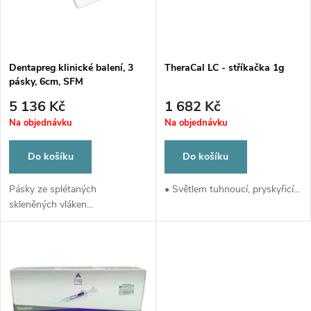
n
i
í
s
p
Dentapreg klinické balení, 3
TheraCal LC - stříkačka 1g
pásky, 6cm, SFM
p
r
5 136 Kč
1 682 Kč
r
Na objednávku
Na objednávku
o
o
Do košíku
Do košíku
d
d
Pásky ze splétaných
• Světlem tuhnoucí, pryskyřicí...
skleněných vláken...
u
u
k
k
t
t