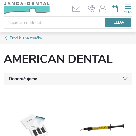
Přejít
NÁKUPNÍ
KOŠÍK
na
obsah
HLEDAT
Prodávané značky
AMERICAN DENTAL
Ř
Doporučujeme
a
Nejlevnější
V
Nejdražší
z
ý
Nejprodávanější
e
p
Abecedně