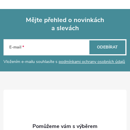
l
ů
ů
á
Mějte přehled o novinkách
d
a slevách
Z
a
á
c
E-mail
ODEBÍRAT
p
í
Vložením e-mailu souhlasíte s
podmínkami ochrany osobních údajů
p
a
r
t
v
í
k
y