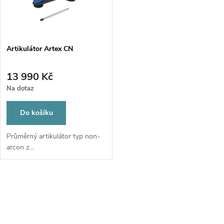
n
i
í
s
p
Artikulátor Artex CN
p
r
13 990 Kč
r
Na dotaz
o
o
Do košíku
d
d
Průměrný artikulátor typ non-
arcon z...
u
u
k
O
k
t
v
t