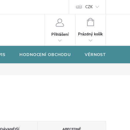
CZK
NÁKUPNÍ
KOŠÍK
Prázdný košík
Přihlášení
VIS
HODNOCENÍ OBCHODU
VĚRNOSTNÍ PROGR
ODÁVANĚJŠÍ
ABECEDNĚ