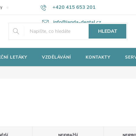
+420 415 653 201
ky
Potřebujete poradit?
Ochrana osobních údajů
info@janda-dental.cz
HLEDAT
ČNÍ LETÁKY
VZDĚLÁVÁNÍ
KONTAKTY
SER
ĚJŠÍ
NEJDRAŽŠÍ
NEJPR