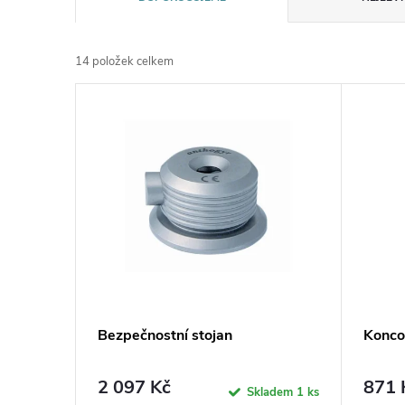
a
14
položek celkem
z
V
e
ý
n
p
í
i
p
s
r
p
Bezpečnostní stojan
Konco
o
r
2 097 Kč
871 
d
Skladem
1 ks