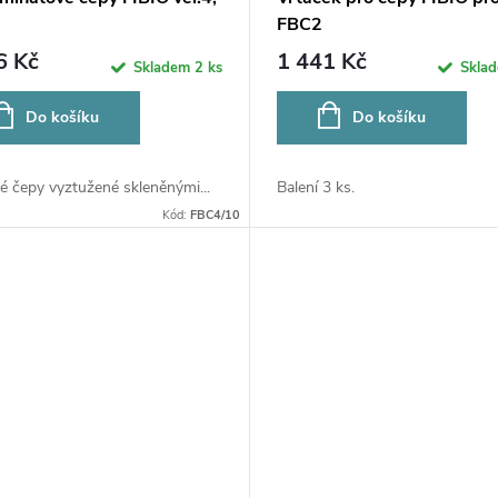
FBC2
6 Kč
1 441 Kč
Skladem
2 ks
Skla
Do košíku
Do košíku
é čepy vyztužené skleněnými...
Balení 3 ks.
Kód:
FBC4/10