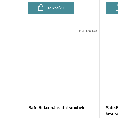
o
u
Do košíku
d
k
u
Kód:
AG2470
t
k
ů
t
ů
Safe.Relax náhradní šroubek
Safe.
šroub