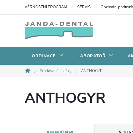
Přejít
VĚRNOSTNÍ PROGRAM
SERVIS
Obchodní podmín
na
obsah
ORDINACE
LABORATOŘ
AK
Prodávané značky
ANTHOGYR
Domů
ANTHOGYR
Ř
DOPORUČUJEME
NEJLEVN