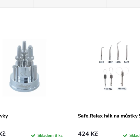
vky
Safe.Relax hák na můstky 
Kč
424 Kč
Skladem
8 ks
Skla