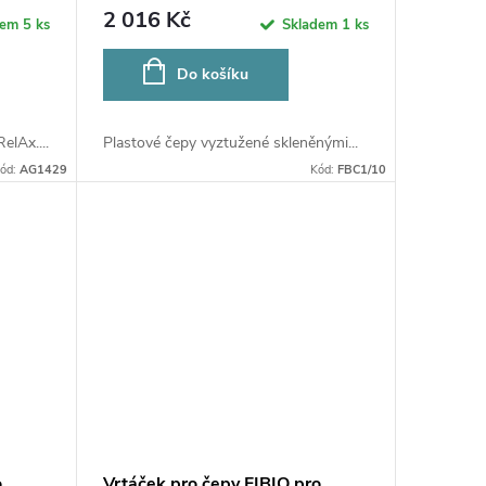
2 016 Kč
dem
5 ks
Skladem
1 ks
Do košíku
lAx....
Plastové čepy vyztužené skleněnými...
ód:
AG1429
Kód:
FBC1/10
o
Vrtáček pro čepy FIBIO pro