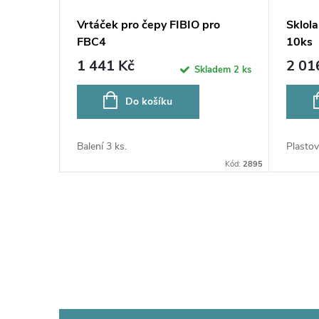
Vrtáček pro čepy FIBIO pro
Sklola
FBC4
10ks
1 441 Kč
2 01
Skladem
2 ks
Do košíku
Balení 3 ks.
Plastov
Kód:
2895
O
v
l
á