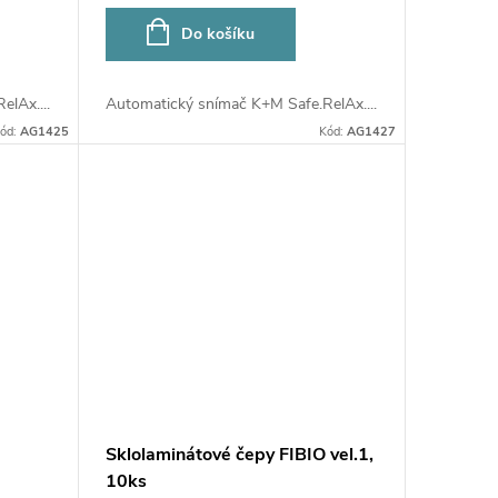
Do košíku
lAx....
Automatický snímač K+M Safe.RelAx....
ód:
AG1425
Kód:
AG1427
Sklolaminátové čepy FIBIO vel.1,
10ks