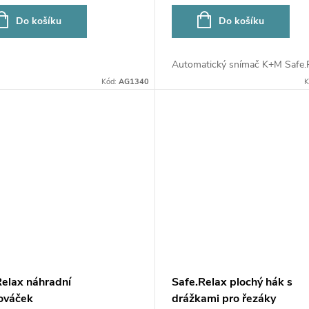
Do košíku
Do košíku
Automatický snímač K+M Safe.Re
Kód:
AG1340
K
Relax náhradní
Safe.Relax plochý hák s
ováček
drážkami pro řezáky