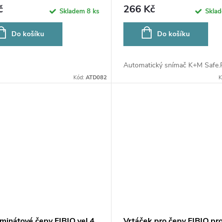
č
266 Kč
Skladem
8 ks
Skla
Do košíku
Do košíku
Automatický snímač K+M Safe.Re
Kód:
ATD082
K
minátové čepy FIBIO vel.4,
Vrtáček pro čepy FIBIO pr