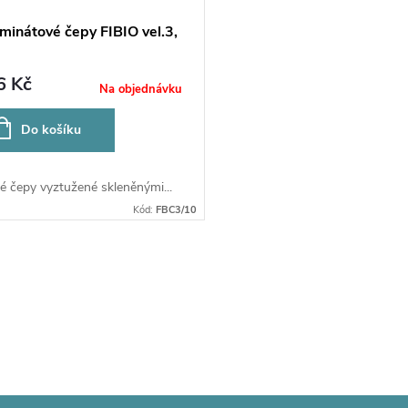
minátové čepy FIBIO vel.3,
6 Kč
Na objednávku
Do košíku
é čepy vyztužené skleněnými...
Kód:
FBC3/10