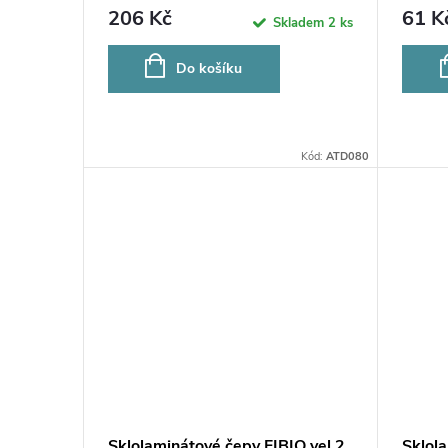
206 Kč
61 K
Skladem
2 ks
Do košíku
Kód:
ATD080
Sklolaminátové čepy FIBIO vel.2,
Sklola