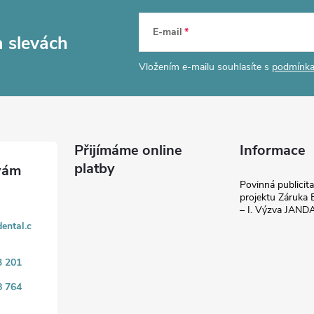
E-mail
a slevách
Vložením e-mailu souhlasíte s
podmínka
Přijímáme online
Informace
platby
Povinná publicit
projektu Záruka E
– I. Výzva JAN
ental.c
3 201
8 764