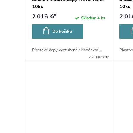
10ks
10ks
2 016 Kč
2 01
Skladem
4 ks
Do košíku
Plastové čepy vyztužené skleněnými...
Plastov
Kód:
FBC2/10