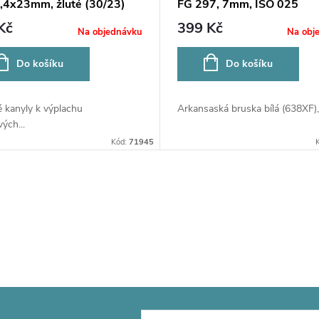
,4x23mm, žluté (30/23)
FG 297, 7mm, ISO 025
Kč
399 Kč
Na objednávku
Na obj
Do košíku
Do košíku
 kanyly k výplachu
Arkansaská bruska bílá (638XF), 
ých...
Kód:
71945