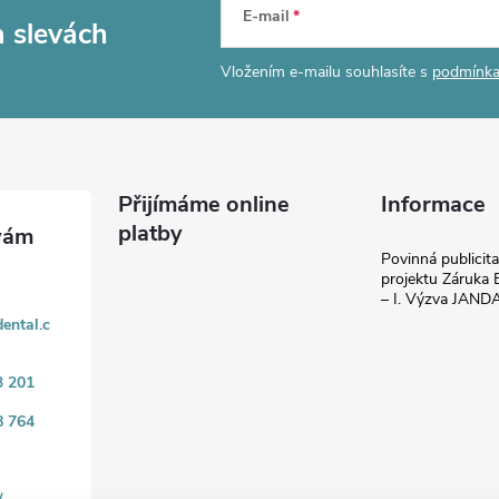
E-mail
a slevách
Vložením e-mailu souhlasíte s
podmínka
Přijímáme online
Informace
platby
Povinná publicit
projektu Záruka E
– I. Výzva JAN
ental.c
3 201
8 764