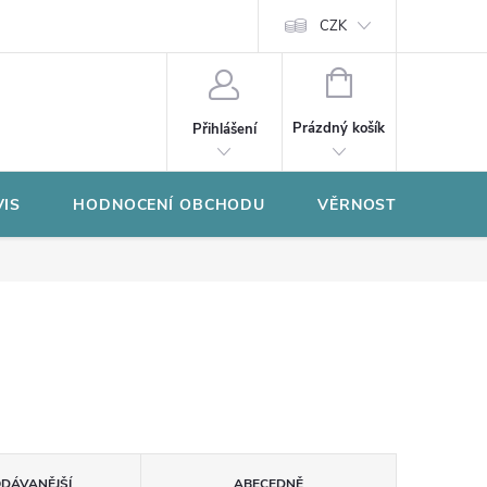
CZK
NÁKUPNÍ
KOŠÍK
Prázdný košík
Přihlášení
VIS
HODNOCENÍ OBCHODU
VĚRNOSTNÍ PROGR
ODÁVANĚJŠÍ
ABECEDNĚ