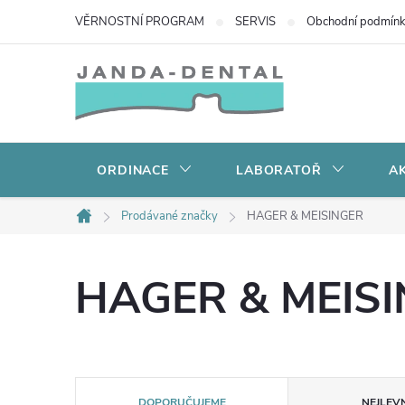
Přejít
VĚRNOSTNÍ PROGRAM
SERVIS
Obchodní podmín
na
obsah
ORDINACE
LABORATOŘ
AK
Prodávané značky
HAGER & MEISINGER
Domů
HAGER & MEIS
Ř
DOPORUČUJEME
NEJLEVN