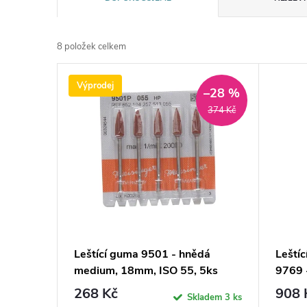
a
8
položek celkem
z
V
Výprodej
e
–28 %
ý
374 Kč
n
p
í
i
p
s
r
p
Leštíc
Leštící guma 9501 - hnědá
o
9769 
medium, 18mm, ISO 55, 5ks
r
908 
268 Kč
d
Skladem
3 ks