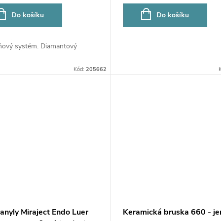
Do košíku
Do košíku
ňový systém. Diamantový
Kód:
205662
anyly Miraject Endo Luer
Keramická bruska 660 - j