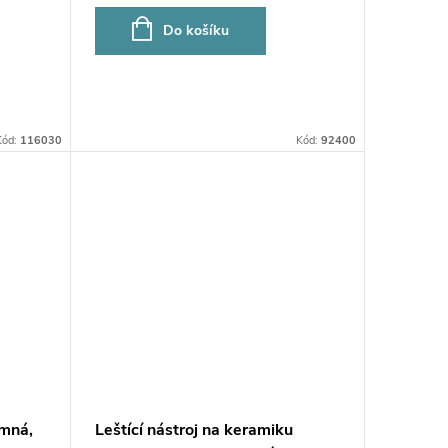
Do košíku
Kód:
116030
Kód:
92400
emná,
Leštící nástroj na keramiku