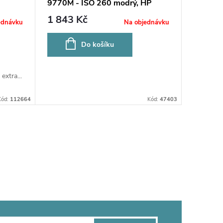
9770M - ISO 260 modrý, HP
1 843 Kč
ednávku
Na objednávku
Do košíku
extra...
Kód:
112664
Kód:
47403