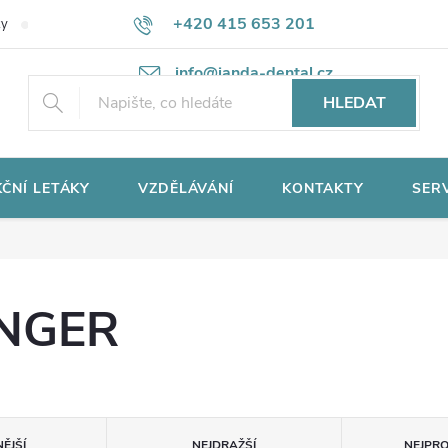
+420 415 653 201
ky
Potřebujete poradit?
Ochrana osobních údajů
info@janda-dental.cz
HLEDAT
ČNÍ LETÁKY
VZDĚLÁVÁNÍ
KONTAKTY
SER
INGER
ĚJŠÍ
NEJDRAŽŠÍ
NEJPR