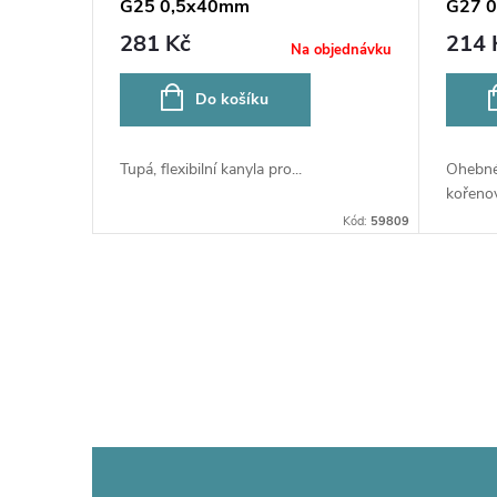
G25 0,5x40mm
G27 0
281 Kč
214 
Na objednávku
Do košíku
Tupá, flexibilní kanyla pro...
Ohebné
kořenov
Kód:
59809
O
v
l
á
d