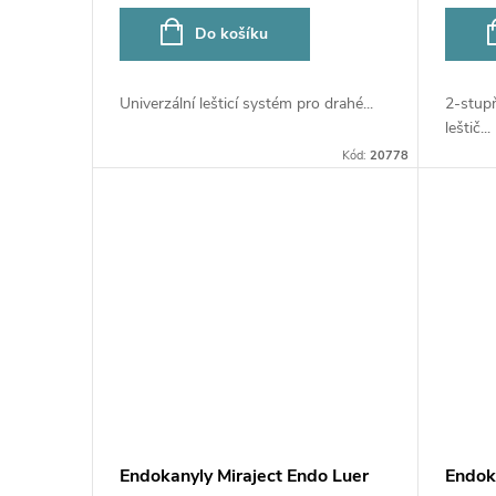
o
u
Do košíku
d
k
2-stup
Univerzální lešticí systém pro drahé...
u
leštič...
t
Kód:
20778
k
ů
t
ů
Endokanyly Miraject Endo Luer
Endok