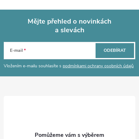
l
ů
ů
á
Mějte přehled o novinkách
d
a slevách
Z
a
á
c
E-mail
ODEBÍRAT
p
í
Vložením e-mailu souhlasíte s
podmínkami ochrany osobních údajů
p
a
r
t
v
í
k
y