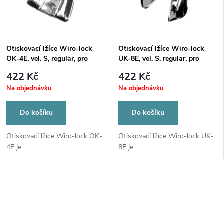
n
i
í
s
p
Otiskovací lžíce Wiro-lock
Otiskovací lžíce Wiro-lock
OK-4E, vel. S, regular, pro
UK-8E, vel. S, regular, pro
p
bezzubou horní čelist
bezzubou dolní čelist
r
422 Kč
422 Kč
r
Na objednávku
Na objednávku
o
o
Do košíku
Do košíku
d
d
Otiskovací lžíce Wiro-lock OK-
Otiskovací lžíce Wiro-lock UK-
4E je...
8E je...
u
u
k
O
k
t
v
t