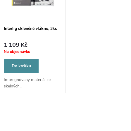
n
i
í
s
p
Interlig skleněné vlákno, 3ks
p
r
1 109 Kč
r
Na objednávku
o
o
Do košíku
d
d
Impregnovaný materiál ze
skelných...
u
u
k
O
k
t
v
t