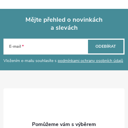
l
ů
ů
á
Mějte přehled o novinkách
d
a slevách
Z
a
á
c
E-mail
ODEBÍRAT
p
í
Vložením e-mailu souhlasíte s
podmínkami ochrany osobních údajů
p
a
r
t
v
í
k
y