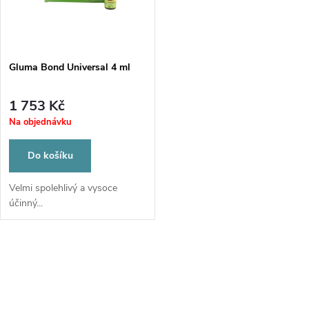
n
i
í
s
p
Gluma Bond Universal 4 ml
p
r
1 753 Kč
r
Na objednávku
o
o
Do košíku
d
d
Velmi spolehlivý a vysoce
účinný...
u
u
k
O
k
t
v
t