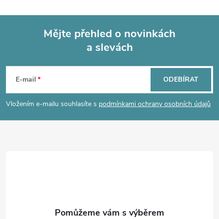
l
ů
ů
á
Mějte přehled o novinkách
d
a slevách
Z
a
á
c
E-mail
ODEBÍRAT
p
í
Vložením e-mailu souhlasíte s
podmínkami ochrany osobních údajů
p
a
r
t
v
í
k
y