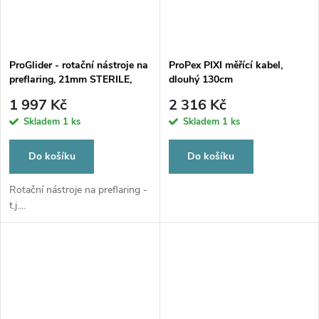
ProGlider - rotační nástroje na
ProPex PIXI měřící kabel,
preflaring, 21mm STERILE,
dlouhý 130cm
3ks
1 997 Kč
2 316 Kč
Skladem
1 ks
Skladem
1 ks
Do košíku
Do košíku
Rotační nástroje na preflaring -
t.j....