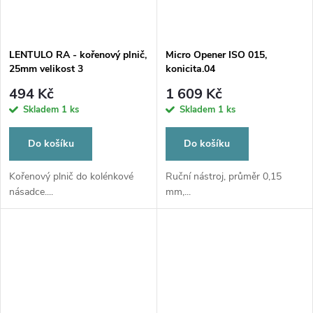
LENTULO RA - kořenový plnič,
Micro Opener ISO 015,
25mm velikost 3
konicita.04
494 Kč
1 609 Kč
Skladem
1 ks
Skladem
1 ks
Do košíku
Do košíku
Kořenový plnič do kolénkové
Ruční nástroj, průměr 0,15
násadce....
mm,...