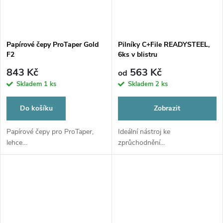
Papírové čepy ProTaper Gold
Pilníky C+File READYSTEEL,
F2
6ks v blistru
843 Kč
563 Kč
od
Skladem
1 ks
Skladem
2 ks
Do košíku
Zobrazit
Papírové čepy pro ProTaper,
Ideální nástroj ke
lehce...
zprůchodnění...