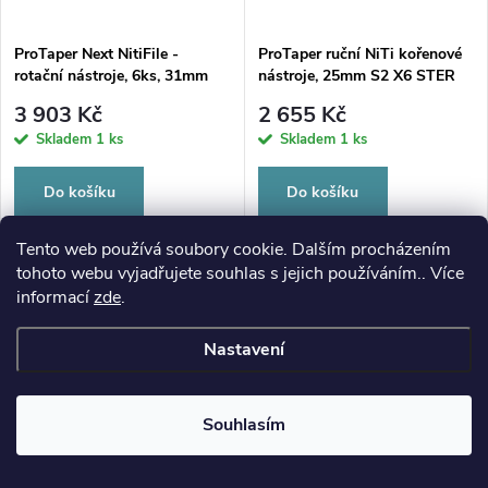
ProTaper Next NitiFile -
ProTaper ruční NiTi kořenové
rotační nástroje, 6ks, 31mm
nástroje, 25mm S2 X6 STER
X5
3 903 Kč
2 655 Kč
Skladem
1 ks
Skladem
1 ks
Do košíku
Do košíku
Rotační nástroje, unikátní...
Ruční nikl-titanové nástroje
Tento web používá soubory cookie. Dalším procházením
pro...
tohoto webu vyjadřujete souhlas s jejich používáním.. Více
informací
zde
.
Nastavení
Souhlasím