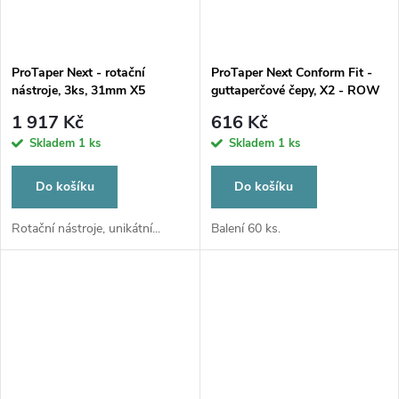
ProTaper Next - rotační
ProTaper Next Conform Fit -
nástroje, 3ks, 31mm X5
guttaperčové čepy, X2 - ROW
VERSION
1 917 Kč
616 Kč
Skladem
1 ks
Skladem
1 ks
Do košíku
Do košíku
Rotační nástroje, unikátní...
Balení 60 ks.