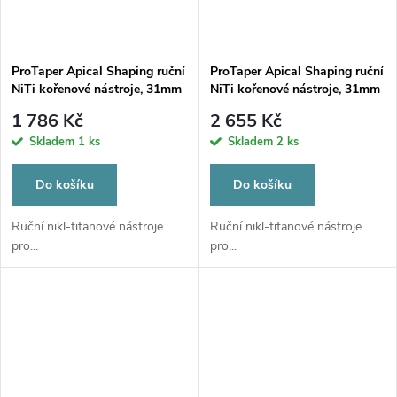
ProTaper Apical Shaping ruční
ProTaper Apical Shaping ruční
NiTi kořenové nástroje, 31mm
NiTi kořenové nástroje, 31mm
F3
F4 X6 STER
1 786 Kč
2 655 Kč
Skladem
1 ks
Skladem
2 ks
Do košíku
Do košíku
Ruční nikl-titanové nástroje
Ruční nikl-titanové nástroje
pro...
pro...