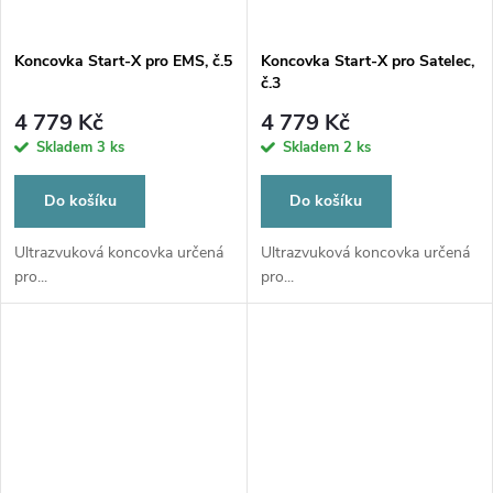
Koncovka Start-X pro EMS, č.5
Koncovka Start-X pro Satelec,
č.3
4 779 Kč
4 779 Kč
Skladem
3 ks
Skladem
2 ks
Do košíku
Do košíku
Ultrazvuková koncovka určená
Ultrazvuková koncovka určená
pro...
pro...