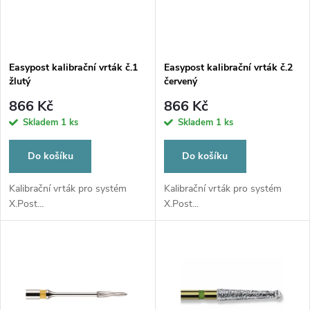
n
i
í
s
p
Easypost kalibrační vrták č.1
Easypost kalibrační vrták č.2
žlutý
červený
p
r
866 Kč
866 Kč
r
Skladem
1 ks
Skladem
1 ks
o
o
Do košíku
Do košíku
d
d
Kalibrační vrták pro systém
Kalibrační vrták pro systém
X.Post...
X.Post...
u
u
k
k
t
t