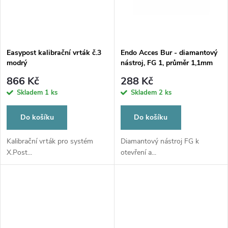
ů
ů
Easypost kalibrační vrták č.3
Endo Acces Bur - diamantový
modrý
nástroj, FG 1, průměr 1,1mm
866 Kč
288 Kč
Skladem
1 ks
Skladem
2 ks
Do košíku
Do košíku
Kalibrační vrták pro systém
Diamantový nástroj FG k
X.Post...
otevření a...