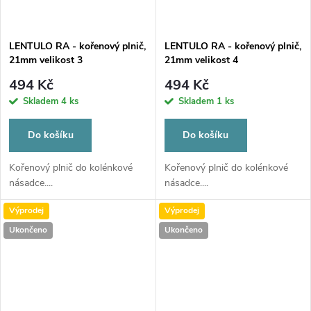
LENTULO RA - kořenový plnič,
LENTULO RA - kořenový plnič,
21mm velikost 3
21mm velikost 4
494 Kč
494 Kč
Skladem
4 ks
Skladem
1 ks
Do košíku
Do košíku
Kořenový plnič do kolénkové
Kořenový plnič do kolénkové
násadce....
násadce....
Výprodej
Výprodej
Ukončeno
Ukončeno