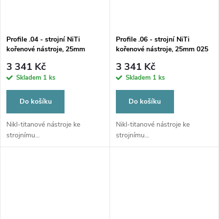
Profile .04 - strojní NiTi
Profile .06 - strojní NiTi
kořenové nástroje, 25mm
kořenové nástroje, 25mm 025
sortiment 15-40
3 341 Kč
3 341 Kč
Skladem
1 ks
Skladem
1 ks
Do košíku
Do košíku
Nikl-titanové nástroje ke
Nikl-titanové nástroje ke
strojnímu...
strojnímu...