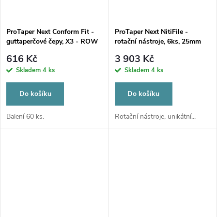
ProTaper Next Conform Fit -
ProTaper Next NitiFile -
guttaperčové čepy, X3 - ROW
rotační nástroje, 6ks, 25mm
VERSION
X2
616 Kč
3 903 Kč
Skladem
4 ks
Skladem
4 ks
Do košíku
Do košíku
Balení 60 ks.
Rotační nástroje, unikátní...