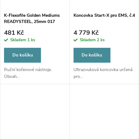
K-Flexofile Golden Mediums
Koncovka Start-X pro EMS, č.4
READYSTEEL, 25mm 017
481 Kč
4 779 Kč
Skladem
1 ks
Skladem
2 ks
Do košíku
Do košíku
Ruční kořenové nástroje.
Ultrazvuková koncovka určená
Obsah...
pro...