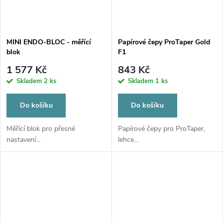
MINI ENDO-BLOC - měřící
Papírové čepy ProTaper Gold
blok
F1
1 577 Kč
843 Kč
Skladem
2 ks
Skladem
1 ks
Do košíku
Do košíku
Měřící blok pro přesné
Papírové čepy pro ProTaper,
nastavení...
lehce...