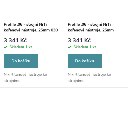
Profile .06 - strojní NiTi
Profile .06 - strojní NiTi
kořenové nástroje, 25mm 030
kořenové nástroje, 25mm
sortiment 15-40
3 341 Kč
3 341 Kč
Skladem
1 ks
Skladem
1 ks
Do košíku
Do košíku
Nikl-titanové nástroje ke
Nikl-titanové nástroje ke
strojnímu...
strojnímu...