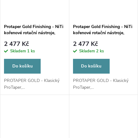
Protaper Gold Finishing - NiTi
Protaper Gold Finishing - NiTi
kořenové rotační nástroje,
kořenové rotační nástroje,
25mm F4 STER
31mm F4 STER
2 477 Kč
2 477 Kč
Skladem
1 ks
Skladem
2 ks
Do košíku
Do košíku
PROTAPER GOLD - Klasický
PROTAPER GOLD - Klasický
ProTaper,...
ProTaper,...