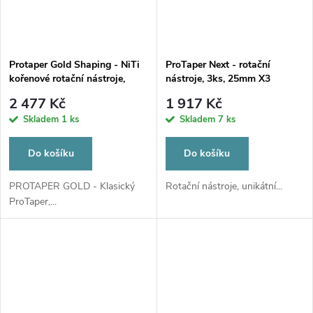
Protaper Gold Shaping - NiTi
ProTaper Next - rotační
kořenové rotační nástroje,
nástroje, 3ks, 25mm X3
25mm S1 STER
2 477 Kč
1 917 Kč
Skladem
1 ks
Skladem
7 ks
Do košíku
Do košíku
PROTAPER GOLD - Klasický
Rotační nástroje, unikátní...
ProTaper,...