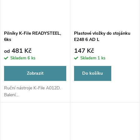
Pilníky K-File READYSTEEL,
Plastové vložky do stojánku
6ks
E248 6 AD L
481 Kč
147 Kč
od
Skladem
6 ks
Skladem
1 ks
Zobrazit
Do košíku
Ruční nástroje K-File A012D.
Balení...