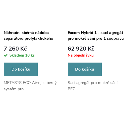
Náhradní sběrná nádoba
Excom Hybrid 1 - sací agregát
separátoru profylaktického
pro mokré sání pro 1 soupravu
prášku ECO Air+ KOMPLET
7 260 Kč
62 920 Kč
EXCHANGE KIT!
Skladem
10 ks
Na objednávku
Do košíku
Do košíku
METASYS ECO Air+ je sběrný
Sací agregát pro mokré sání
systém pro...
BEZ...