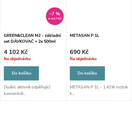
–7 %
4 417 Kč
GREEN&CLEAN M2 - základní
METASAN P 1L
set DÁVKOVAČ + 2x 500ml
roztoku - koncentrát na
4 102 Kč
690 Kč
dezinfekci odsávacích zařízení
Na objednávku
Na objednávku
a separátorů amalgamu
Do košíku
Do košíku
Duální, aktivně odpěňující
METASAN P 1L - 1,41% roztok
koncentrát...
k...
O
v