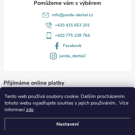
v
info
@
janda-dental.cz
ý
+420 415 653 201
p
+420 775 228 764
i
Facebook
s
janda_dental/
u
Přijímáme online platby
Tento web používá soubory cookie. Dalším procházením
tohoto webu vyjadřujete souhlas s jejich používáním.. Více
informací
zde
.
Informace
Nastavení