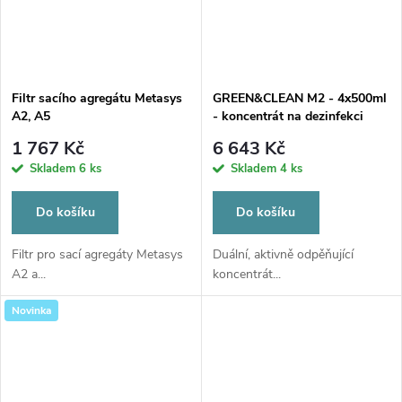
Filtr sacího agregátu Metasys
GREEN&CLEAN M2 - 4x500ml
A2, A5
- koncentrát na dezinfekci
odsávacích zařízení a
1 767 Kč
6 643 Kč
separátorů amalgamu
Skladem
6 ks
Skladem
4 ks
Do košíku
Do košíku
Filtr pro sací agregáty Metasys
Duální, aktivně odpěňující
A2 a...
koncentrát...
Novinka