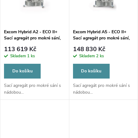
ů
ů
Excom Hybrid A2 - ECO II+
Excom Hybrid A5 - ECO II+
Sací agregát pro mokré sání,
Sací agregát pro mokré sání,
1-2 soupravy
3-5 souprav, 230V
113 619 Kč
148 830 Kč
Skladem
1 ks
Skladem
2 ks
Do košíku
Do košíku
Sací agregát pro mokré sání s
Sací agregát pro mokré sání s
nádobou...
nádobou...