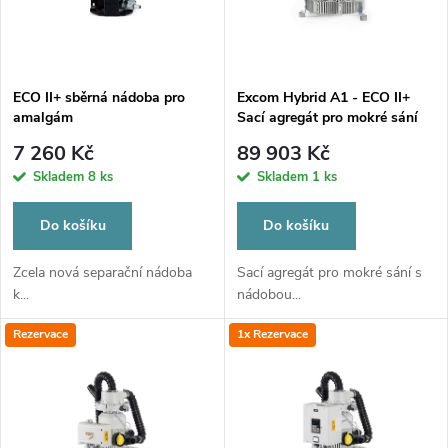
n
i
í
s
p
ECO II+ sběrná nádoba pro
Excom Hybrid A1 - ECO II+
amalgám
Sací agregát pro mokré sání
p
pro 1 soupravu
r
7 260 Kč
89 903 Kč
r
Skladem
8 ks
Skladem
1 ks
o
o
Do košíku
Do košíku
d
d
Zcela nová separační nádoba
Sací agregát pro mokré sání s
k...
nádobou...
u
u
Rezervace
1x Rezervace
k
k
t
t