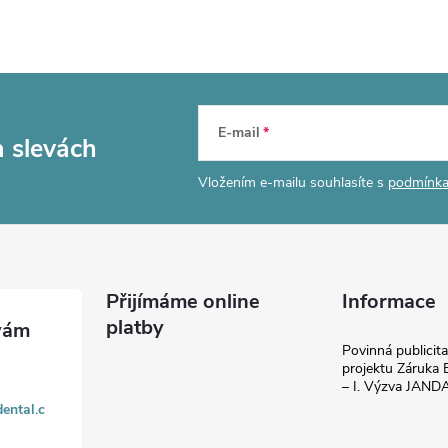
E-mail
a slevách
Vložením e-mailu souhlasíte s
podmínka
Přijímáme online
Informace
platby
Povinná publicit
projektu Záruka E
– I. Výzva JAN
ental.c