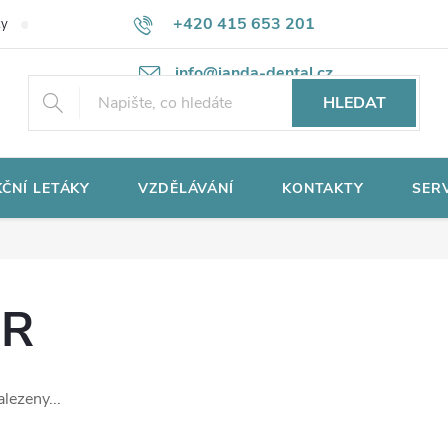
+420 415 653 201
ky
Potřebujete poradit?
Ochrana osobních údajů
info@janda-dental.cz
HLEDAT
ČNÍ LETÁKY
VZDĚLÁVÁNÍ
KONTAKTY
SER
ER
lezeny...