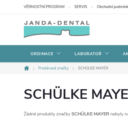
Přejít
VĚRNOSTNÍ PROGRAM
SERVIS
Obchodní podmín
na
obsah
ORDINACE
LABORATOŘ
AK
Prodávané značky
SCHÜLKE MAYER
Domů
SCHÜLKE MAY
Žádné produkty značky
SCHÜLKE MAYER
nebyly na