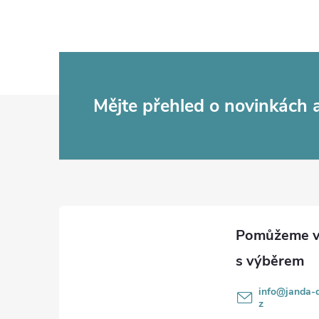
Z
Mějte přehled o novinkách
á
p
a
t
í
info
@
janda-d
z