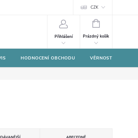
CZK
NÁKUPNÍ
KOŠÍK
Prázdný košík
Přihlášení
VIS
HODNOCENÍ OBCHODU
VĚRNOSTNÍ PROGR
ODÁVANĚJŠÍ
ABECEDNĚ