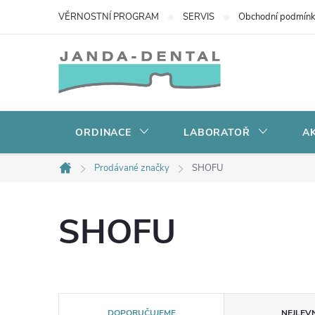
Přejít
VĚRNOSTNÍ PROGRAM
SERVIS
Obchodní podmín
na
obsah
ORDINACE
LABORATOŘ
AK
Prodávané značky
SHOFU
Domů
SHOFU
Ř
DOPORUČUJEME
NEJLEVN