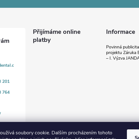
Přijímáme online
Informace
platby
Povinná publicit
projektu Záruka E
– I. Výzva JAN
ental.c
3 201
8 764
/
oužívá soubory cookie. Dalším procházením tohoto
S