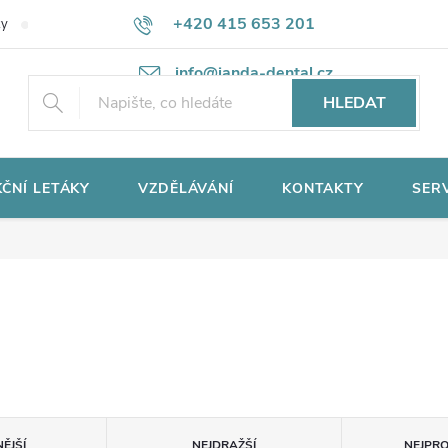
+420 415 653 201
ky
Potřebujete poradit?
Ochrana osobních údajů
info@janda-dental.cz
HLEDAT
ČNÍ LETÁKY
VZDĚLÁVÁNÍ
KONTAKTY
SER
ĚJŠÍ
NEJDRAŽŠÍ
NEJPR