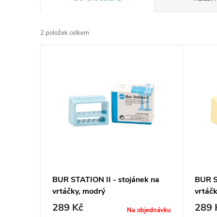
a
2
položek celkem
z
V
e
ý
n
p
í
i
p
s
r
p
BUR STATION II - stojánek na
BUR S
o
vrtáčky, modrý
vrtáčk
r
289 Kč
289 
d
Na objednávku