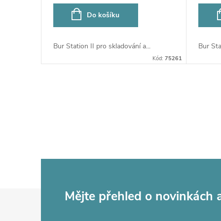
o
u
Do košíku
d
k
Bur Station II pro skladování a...
Bur Sta
u
Kód:
75261
t
k
ů
O
t
v
ů
l
á
d
Z
Mějte přehled o novinkách
a
c