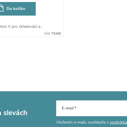
Do košíku
tion II pro skladování a...
Kód:
75260
E-mail
a slevách
Vložením e-mailu souhlasíte s
podmínka