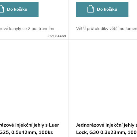
Do košíku
Do košíku
ové kanyly se 2 postranními...
Větší průtok díky většímu lumenu
Kód:
84469
ázové injekční jehly s Luer
Jednorázové injekční jehly 
 G25, 0,5x42mm, 100ks
Lock, G30 0,3x23mm, 100