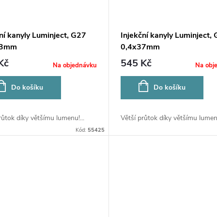
ní kanyly Luminject, G27
Injekční kanyly Luminject,
23mm
0,4x37mm
Kč
545 Kč
Na objednávku
Na obj
Do košíku
Do košíku
růtok díky většímu lumenu!...
Větší průtok díky většímu lumenu
Kód:
55425