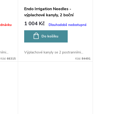
Endo Irrigation Needles -
výplachové kanyly, 2 boční
otvory, 0,4x25mm
1 004 Kč
ednávku
Dlouhodobě nedostupné
Do košíku
ími...
Výplachové kanyly se 2 postranními...
Kód:
66315
Kód:
84491