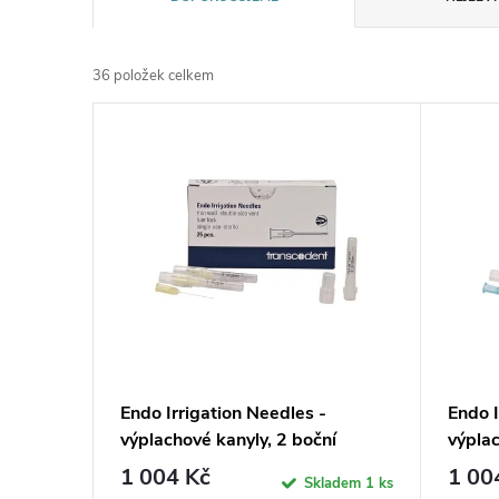
a
36
položek celkem
z
V
e
ý
n
p
í
i
p
s
r
p
Endo Irrigation Needles -
Endo I
o
výplachové kanyly, 2 boční
výplac
r
otvory, 0,3x25mm
otvor
1 004 Kč
1 00
d
Skladem
1 ks