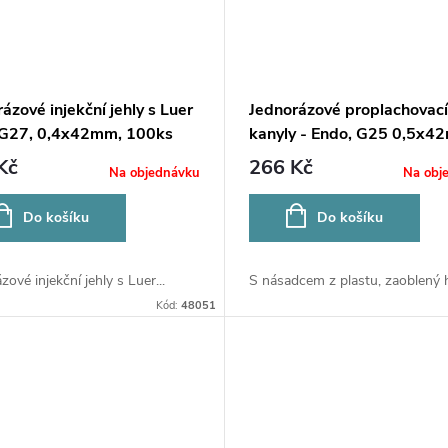
ázové injekční jehly s Luer
Jednorázové proplachovací
 G27, 0,4x42mm, 100ks
kanyly - Endo, G25 0,5x4
žluté
Kč
266 Kč
Na objednávku
Na obj
Do košíku
Do košíku
zové injekční jehly s Luer...
S násadcem z plastu, zaoblený hr
Kód:
48051