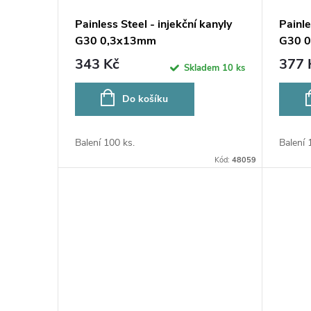
Painless Steel - injekční kanyly
Painle
G30 0,3x13mm
G30 
343 Kč
377 
Skladem
10 ks
Do košíku
Balení 100 ks.
Balení 
Kód:
48059