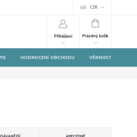
CZK
NÁKUPNÍ
KOŠÍK
Prázdný košík
Přihlášení
VIS
HODNOCENÍ OBCHODU
VĚRNOSTNÍ PROGR
ODÁVANĚJŠÍ
ABECEDNĚ