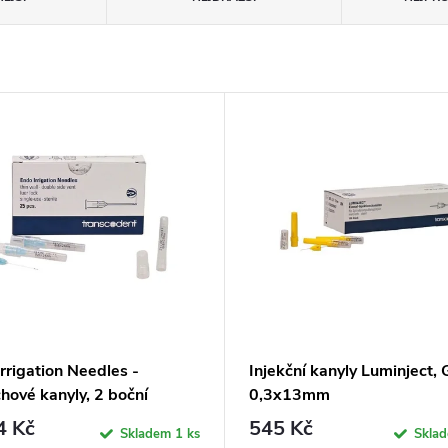
rrigation Needles -
Injekční kanyly Luminject,
hové kanyly, 2 boční
0,3x13mm
y, 0,6x25mm
4 Kč
545 Kč
Skladem
1 ks
Skla