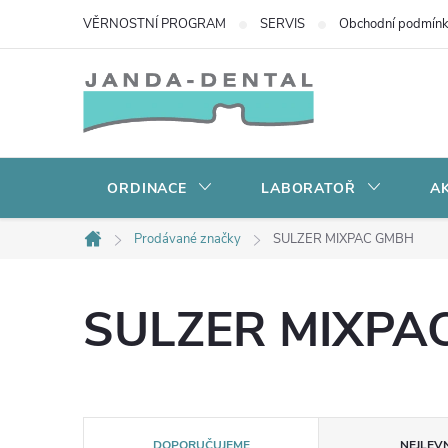
Přejít
VĚRNOSTNÍ PROGRAM
SERVIS
Obchodní podmín
na
obsah
ORDINACE
LABORATOŘ
AK
Prodávané značky
SULZER MIXPAC GMBH
Domů
SULZER MIXPA
Ř
DOPORUČUJEME
NEJLEVN