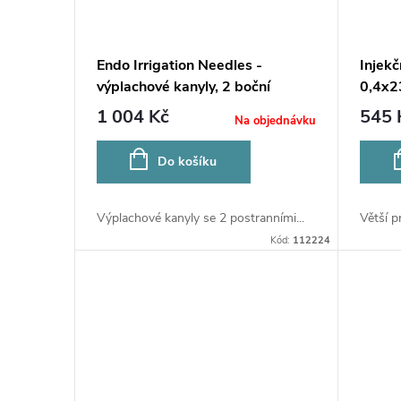
Endo Irrigation Needles -
Injekč
výplachové kanyly, 2 boční
0,4x
otvory, 0,4x32mm
1 004 Kč
545 
Na objednávku
Do košíku
Výplachové kanyly se 2 postranními...
Větší p
Kód:
112224