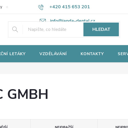
+420 415 653 201
ky
Potřebujete poradit?
Ochrana osobních údajů
info@janda-dental.cz
HLEDAT
ČNÍ LETÁKY
VZDĚLÁVÁNÍ
KONTAKTY
SER
C GMBH
ĚJŠÍ
NEJDRAŽŠÍ
NEJPR