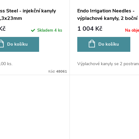
ss Steel - injekční kanyly
Endo Irrigation Needles -
0,3x23mm
výplachové kanyly, 2 boční
otvory, 0,28x25mm
Kč
1 004 Kč
Skladem
4 ks
Na obj
Do košíku
Do košíku
100 ks.
Výplachové kanyly se 2 postrann
Kód:
48061