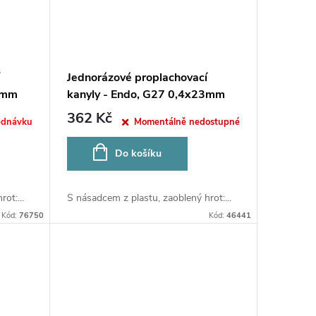
Jednorázové proplachovací
2mm
kanyly - Endo, G27 0,4x23mm
modré
362 Kč
ednávku
Momentálně nedostupné
Do košíku
ot:...
S násadcem z plastu, zaoblený hrot:...
Kód:
76750
Kód:
46441