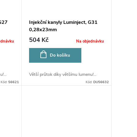
 G27
Injekční kanyly Luminject, G31
0,28x23mm
504 Kč
ednávku
Na objednávku
Do košíku
!...
Větší průtok díky většímu lumenu!...
Kód:
56621
Kód:
DU56632