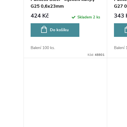
G25 0,6x23mm
G27 
424 Kč
343 
Skladem
2 ks
Do košíku
Balení 100 ks.
Balení 
Kód:
48801