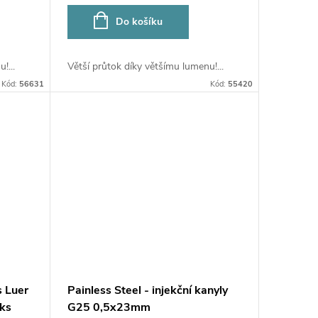
Do košíku
!...
Větší průtok díky většímu lumenu!...
Kód:
56631
Kód:
55420
s Luer
Painless Steel - injekční kanyly
ks
G25 0,5x23mm