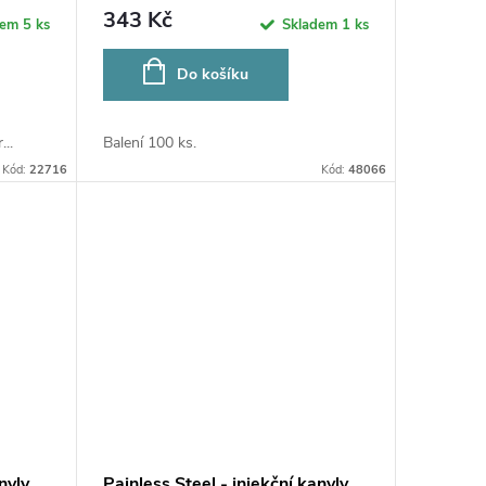
343 Kč
dem
5 ks
Skladem
1 ks
Do košíku
..
Balení 100 ks.
Kód:
22716
Kód:
48066
nyly
Painless Steel - injekční kanyly