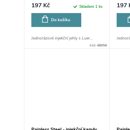
197 Kč
197 
Skladem
1 ks
Do košíku
Jednorázové injekční jehly s Luer...
Jednorá
Kód:
48056
Painless Steel - injekční kanyly
Painle