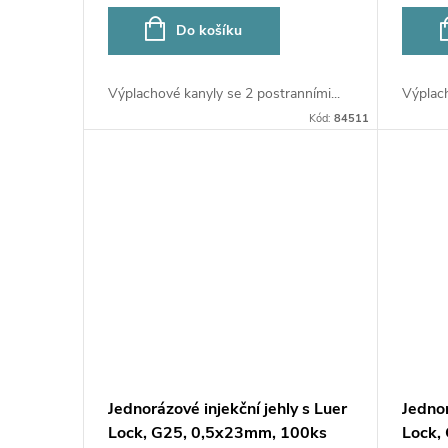
o
u
Do košíku
d
k
Výplachové kanyly se 2 postranními...
Výplach
u
Kód:
84511
t
k
ů
t
ů
Jednorázové injekční jehly s Luer
Jednor
Lock, G25, 0,5x23mm, 100ks
Lock,