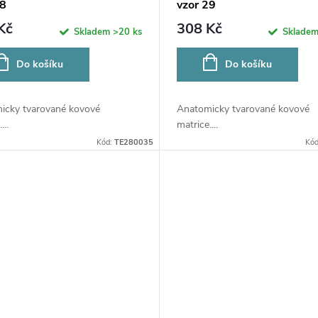
28
vzor 29
Kč
308 Kč
Skladem
>20 ks
Sklade
Do košíku
Do košíku
icky tvarované kovové
Anatomicky tvarované kovové
...
matrice....
Kód:
TE280035
Kó