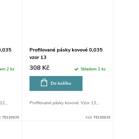
0,035
Profilované pásky kovové 0,035
vzor 13
308 Kč
dem
2 ks
Skladem
2 ks
Do košíku
2,...
Profilované pásky kovové. Vzor 13,...
d:
TE120035
Kód:
TE130035