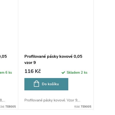
0,05
Profilované pásky kovové 0,05
vzor 9
116 Kč
dem
6 ks
Skladem
2 ks
Do košíku
,...
Profilované pásky kovové. Vzor 9,...
Kód:
TE8005
Kód:
TE9005