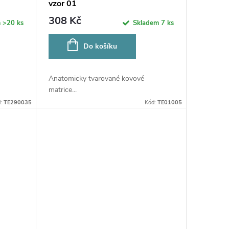
vzor 01
308 Kč
m
>20 ks
Skladem
7 ks
Do košíku
Anatomicky tvarované kovové
matrice...
d:
TE290035
Kód:
TE01005