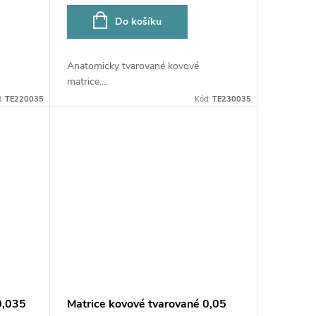
Do košíku
Anatomicky tvarované kovové
matrice....
d:
TE220035
Kód:
TE230035
0,035
Matrice kovové tvarované 0,05