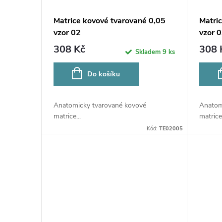
Matrice kovové tvarované 0,05
Matri
vzor 02
vzor 
308 Kč
308 
Skladem
9 ks
Do košíku
Anatomicky tvarované kovové
Anatom
matrice...
matrice.
Kód:
TE02005