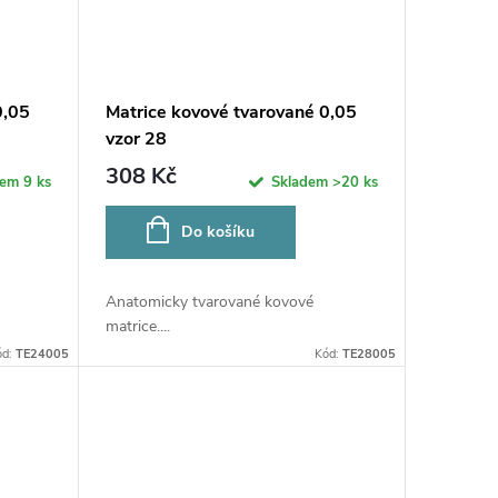
0,05
Matrice kovové tvarované 0,05
vzor 28
308 Kč
dem
9 ks
Skladem
>20 ks
Do košíku
Anatomicky tvarované kovové
matrice....
ód:
TE24005
Kód:
TE28005