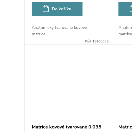
o
u
Do košíku
d
k
Anatomicky tvarované kovové
Anatom
u
matrice....
matrice.
t
Kód:
TE200035
k
ů
t
ů
Matrice kovové tvarované 0,035
Matri