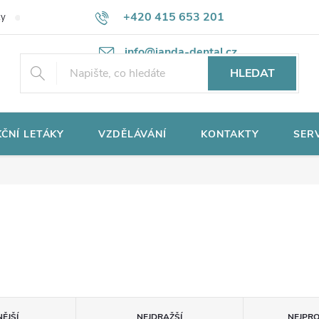
+420 415 653 201
ky
Potřebujete poradit?
Ochrana osobních údajů
info@janda-dental.cz
HLEDAT
ČNÍ LETÁKY
VZDĚLÁVÁNÍ
KONTAKTY
SER
ĚJŠÍ
NEJDRAŽŠÍ
NEJPR