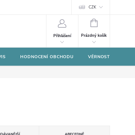
CZK
NÁKUPNÍ
KOŠÍK
Prázdný košík
Přihlášení
VIS
HODNOCENÍ OBCHODU
VĚRNOSTNÍ PROGR
ODÁVANĚJŠÍ
ABECEDNĚ