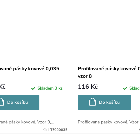
lované pásky kovové 0,035
Profilované pásky kovové 
vzor 8
Kč
116 Kč
Skladem
3 ks
Skla
Do košíku
Do košíku
vané pásky kovové. Vzor 9,...
Profilované pásky kovové. Vzor 8
Kód:
TE090035