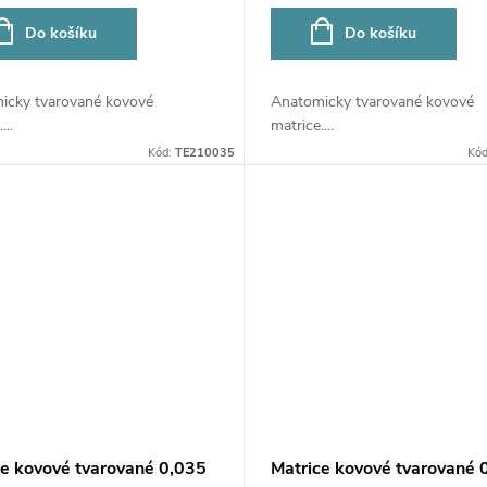
Do košíku
Do košíku
icky tvarované kovové
Anatomicky tvarované kovové
...
matrice....
Kód:
TE210035
Kó
ce kovové tvarované 0,035
Matrice kovové tvarované 