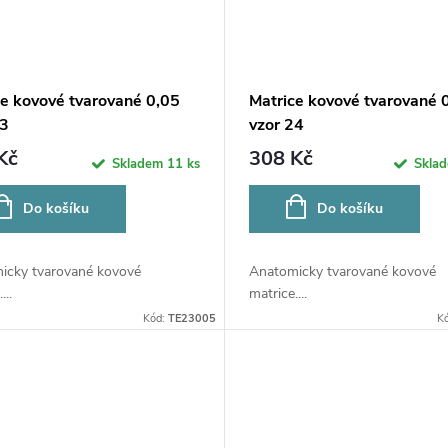
ce kovové tvarované 0,05
Matrice kovové tvarované 
23
vzor 24
Kč
308 Kč
Skladem
11 ks
Skla
Do košíku
Do košíku
icky tvarované kovové
Anatomicky tvarované kovové
...
matrice....
Kód:
TE23005
K