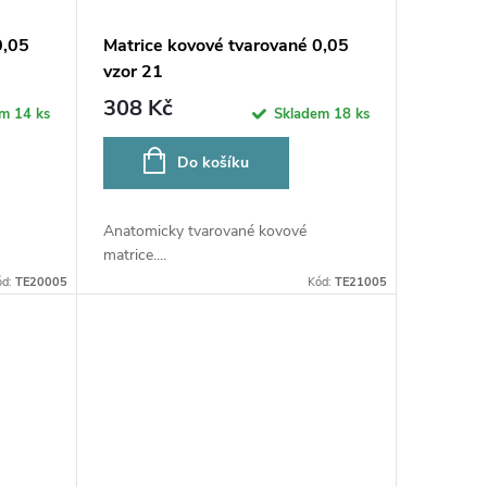
0,05
Matrice kovové tvarované 0,05
vzor 21
308 Kč
em
14 ks
Skladem
18 ks
Do košíku
Anatomicky tvarované kovové
matrice....
ód:
TE20005
Kód:
TE21005