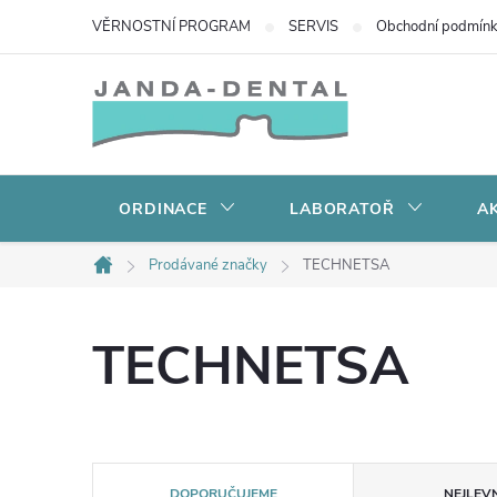
Přejít
VĚRNOSTNÍ PROGRAM
SERVIS
Obchodní podmín
na
obsah
ORDINACE
LABORATOŘ
AK
Prodávané značky
TECHNETSA
Domů
TECHNETSA
Ř
DOPORUČUJEME
NEJLEVN