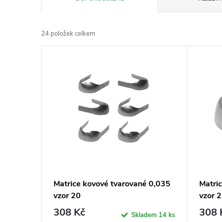
a
24
položek celkem
z
V
e
ý
n
p
í
i
p
s
r
p
Matrice kovové tvarované 0,035
Matri
o
vzor 20
vzor 
r
308 Kč
308 
d
Skladem
14 ks