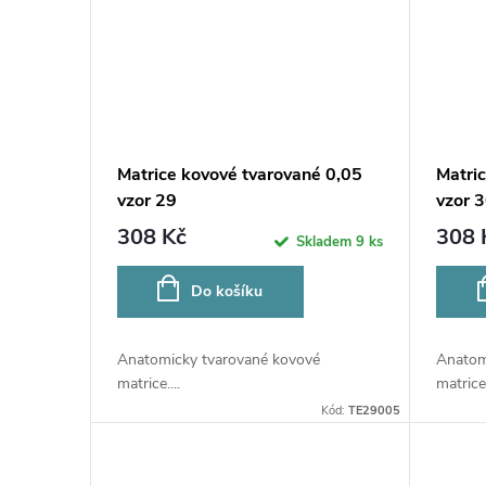
Matrice kovové tvarované 0,05
Matri
vzor 29
vzor 
308 Kč
308 
Skladem
9 ks
Do košíku
Anatomicky tvarované kovové
Anatom
matrice....
matrice.
Kód:
TE29005