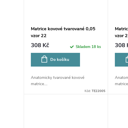
Matrice kovové tvarované 0,05
Matri
vzor 22
vzor 
308 Kč
308 
Skladem
18 ks
Do košíku
Anatomicky tvarované kovové
Anatom
matrice....
matrice.
Kód:
TE22005