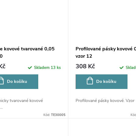
ce kovové tvarované 0,05
Profilované pásky kovové 
30
vzor 12
Kč
308 Kč
Skladem
13 ks
Skla
Do košíku
Do košíku
icky tvarované kovové
Profilované pásky kovové. Vzor 1
..
Kód:
TE30005
Kó