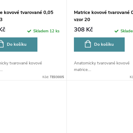
ce kovové tvarované 0,05
Matrice kovové tvarované 
03
vzor 20
Kč
308 Kč
Skladem
12 ks
Sklad
Do košíku
Do košíku
icky tvarované kovové
Anatomicky tvarované kovové
..
matrice....
Kód:
TE03005
K