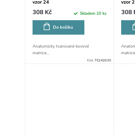
vzor 24
vzor 
308 Kč
308 
Skladem
20 ks
Do košíku
Anatomicky tvarované kovové
Anatom
matrice....
matrice.
Kód:
TE240035