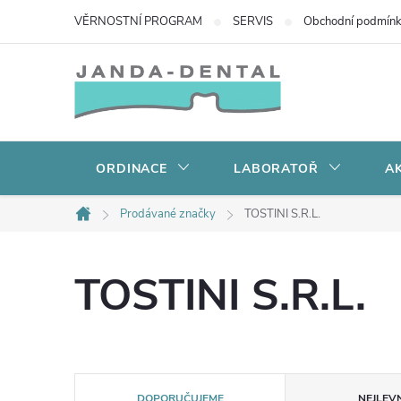
Přejít
VĚRNOSTNÍ PROGRAM
SERVIS
Obchodní podmín
na
obsah
ORDINACE
LABORATOŘ
AK
Prodávané značky
TOSTINI S.R.L.
Domů
TOSTINI S.R.L.
Ř
DOPORUČUJEME
NEJLEVN