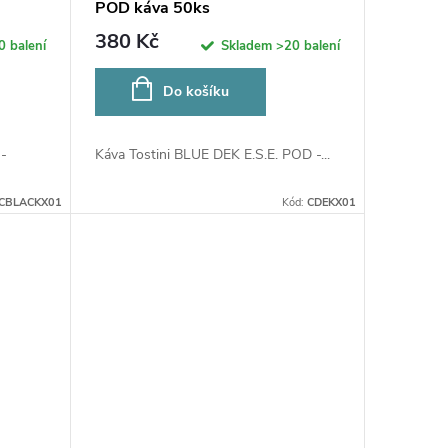
POD káva 50ks
380 Kč
0 balení
Skladem
>20 balení
Do košíku
-
Káva Tostini BLUE DEK E.S.E. POD -...
CBLACKX01
Kód:
CDEKX01