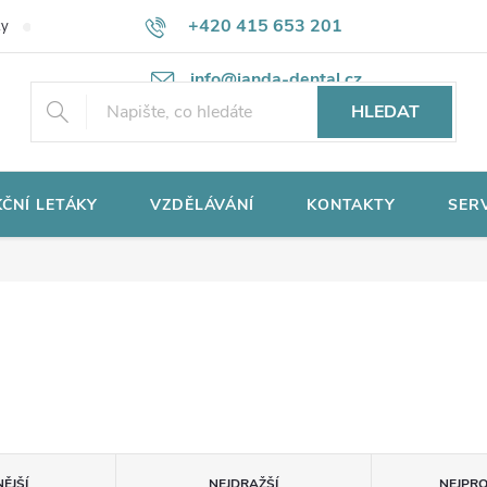
+420 415 653 201
ky
Potřebujete poradit?
Ochrana osobních údajů
info@janda-dental.cz
HLEDAT
ČNÍ LETÁKY
VZDĚLÁVÁNÍ
KONTAKTY
SER
ĚJŠÍ
NEJDRAŽŠÍ
NEJPR