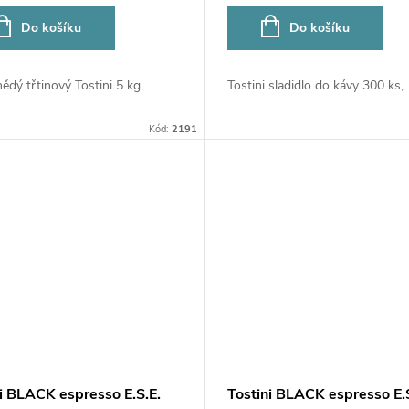
Do košíku
Do košíku
ědý třtinový Tostini 5 kg,...
Tostini sladidlo do kávy 300 ks,..
Kód:
2191
ni BLACK espresso E.S.E.
Tostini BLACK espresso E.S