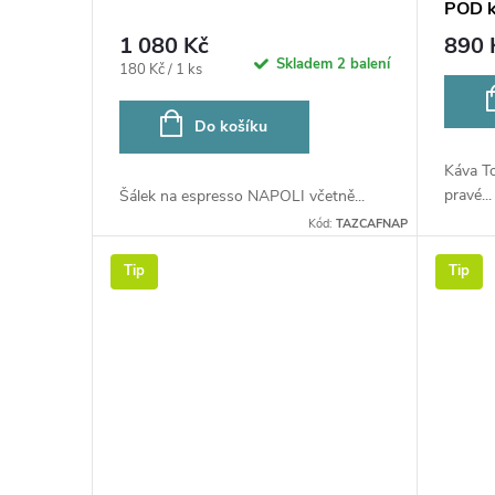
POD k
1 080 Kč
890 
Skladem
2 balení
Měrná
180 Kč / 1 ks
cena:
Do košíku
Káva T
pravé...
Šálek na espresso NAPOLI včetně...
Kód:
TAZCAFNAP
Tip
Tip