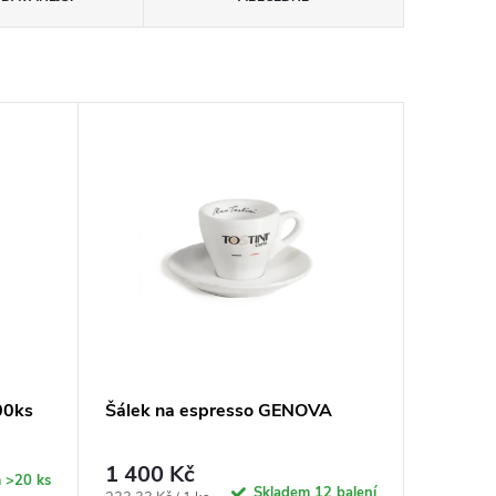
00ks
Šálek na espresso GENOVA
1 400 Kč
m
>20 ks
Skladem
12 balení