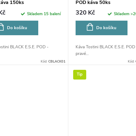
áva 150ks
POD káva 50ks
Kč
320 Kč
Skladem
15 balení
Skladem
>2
Do košíku
Do košíku
ostini BLACK E.S.E. POD -
Káva Tostini BLACK E.S.E. POD 
pravé...
Kód:
CBLACK01
Kód:
Tip