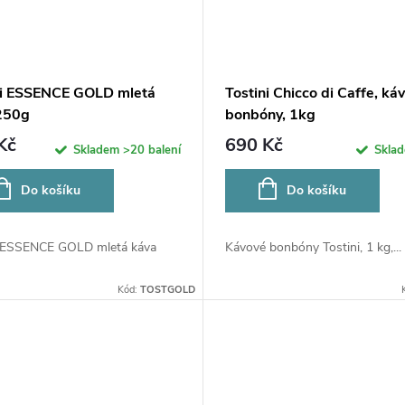
ni ESSENCE GOLD mletá
Tostini Chicco di Caffe, ká
250g
bonbóny, 1kg
Kč
690 Kč
Skladem
>20 balení
Skla
Do košíku
Do košíku
i ESSENCE GOLD mletá káva
Kávové bonbóny Tostini, 1 kg,...
Kód:
TOSTGOLD