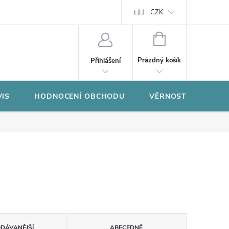
CZK
NÁKUPNÍ
KOŠÍK
Prázdný košík
Přihlášení
VIS
HODNOCENÍ OBCHODU
VĚRNOSTNÍ PROGR
ODÁVANĚJŠÍ
ABECEDNĚ