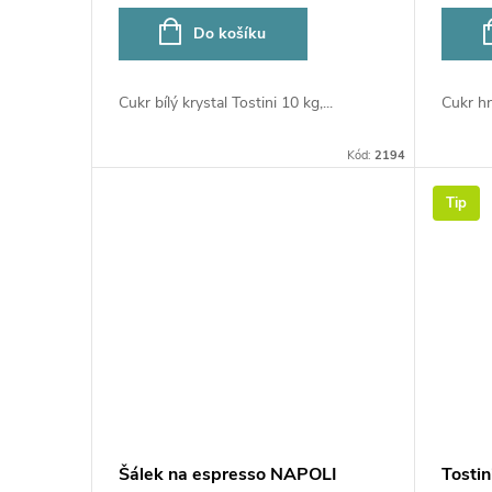
o
u
Do košíku
d
k
Cukr bílý krystal Tostini 10 kg,...
Cukr hn
u
t
Kód:
2194
k
ů
Tip
t
ů
Šálek na espresso NAPOLI
Tosti