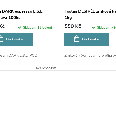
ni DARK espresso E.S.E.
Tostini DESIRÈE zrnková k
áva 100ks
1kg
Kč
550 Kč
Skladem
15 balení
Skladem
>2
Do košíku
Do košíku
ostini DARK E.S.E. POD -
Zrnková káva Tostini pro přípravu
Kód:
DARK100