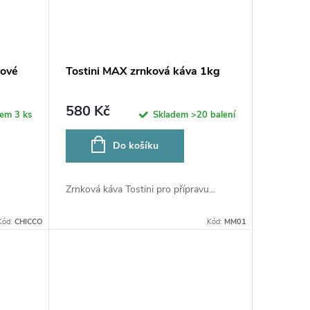
vové
Tostini MAX zrnková káva 1kg
580 Kč
dem
3 ks
Skladem
>20 balení
Do košíku
Zrnková káva Tostini pro přípravu...
Kód:
CHICCO
Kód:
MM01