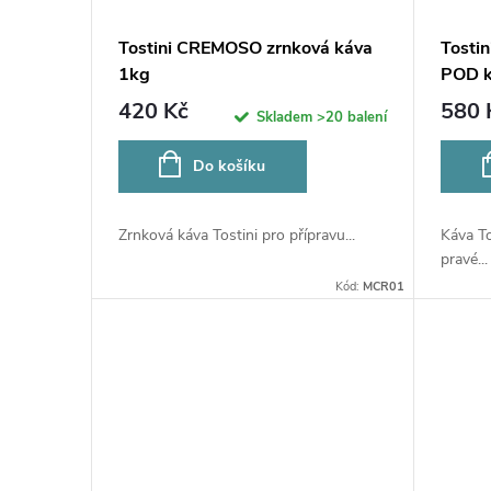
Tostini CREMOSO zrnková káva
Tosti
1kg
POD k
420 Kč
580 
Skladem
>20 balení
Do košíku
Zrnková káva Tostini pro přípravu...
Káva T
pravé...
Kód:
MCR01