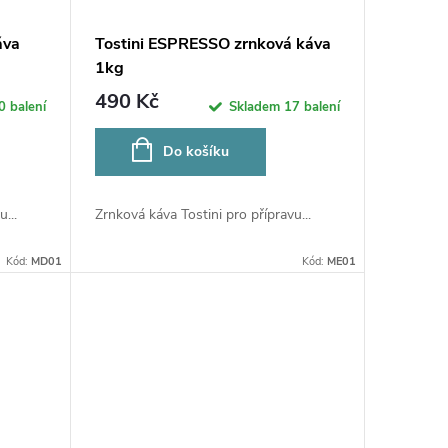
áva
Tostini ESPRESSO zrnková káva
1kg
490 Kč
0 balení
Skladem
17 balení
Do košíku
...
Zrnková káva Tostini pro přípravu...
Kód:
MD01
Kód:
ME01