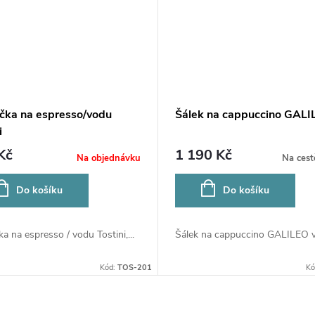
ička na espresso/vodu
Šálek na cappuccino GALI
i
Kč
1 190 Kč
Na objednávku
Na cest
Do košíku
Do košíku
ka na espresso / vodu Tostini,...
Šálek na cappuccino GALILEO vč
Kód:
TOS-201
Kó