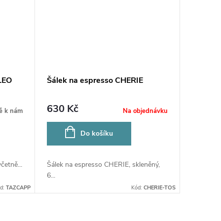
LEO
Šálek na espresso CHERIE
630 Kč
ě k nám
Na objednávku
Do košíku
etně...
Šálek na espresso CHERIE, skleněný,
6...
d:
TAZCAPP
Kód:
CHERIE-TOS