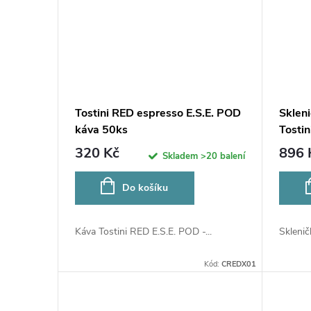
Tostini RED espresso E.S.E. POD
Sklen
káva 50ks
Tostin
320 Kč
896 
Skladem
>20 balení
Do košíku
Káva Tostini RED E.S.E. POD -...
Sklenič
Kód:
CREDX01