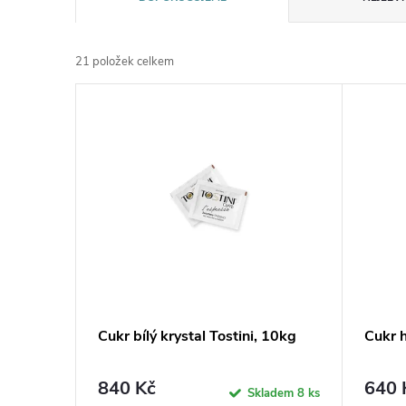
a
21
položek celkem
z
V
e
ý
n
p
í
i
p
s
r
p
Cukr bílý krystal Tostini, 10kg
Cukr h
o
r
840 Kč
640 
d
Skladem
8 ks