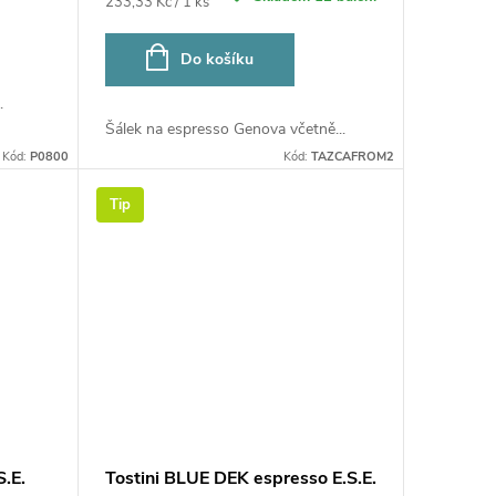
Měrná
233,33 Kč / 1 ks
cena:
Do košíku
.
Šálek na espresso Genova včetně...
Kód:
P0800
Kód:
TAZCAFROM2
Tip
.E.
Tostini BLUE DEK espresso E.S.E.