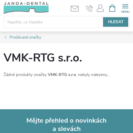
Přejít
NÁKUPNÍ
KOŠÍK
na
obsah
HLEDAT
Prodávané značky
VMK-RTG s.r.o.
Žádné produkty značky
VMK-RTG s.r.o.
nebyly nalezeny...
Mějte přehled o novinkách
a slevách