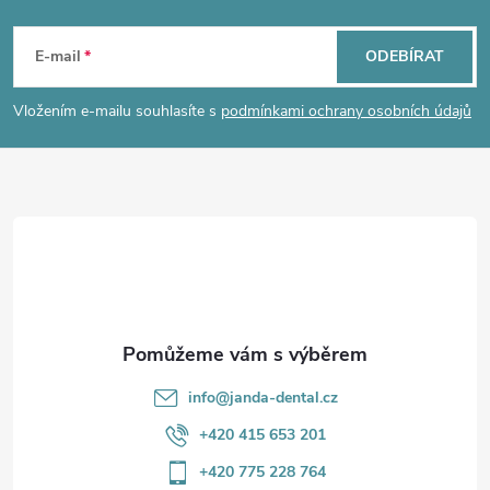
Z
á
E-mail
ODEBÍRAT
p
Vložením e-mailu souhlasíte s
podmínkami ochrany osobních údajů
a
t
í
info
@
janda-dental.cz
+420 415 653 201
+420 775 228 764