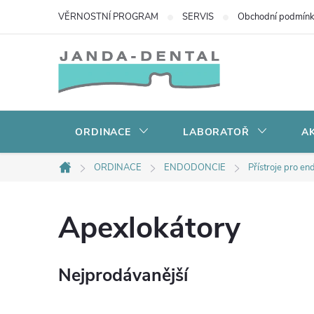
Přejít
VĚRNOSTNÍ PROGRAM
SERVIS
Obchodní podmín
na
obsah
ORDINACE
LABORATOŘ
AK
ORDINACE
ENDODONCIE
Přístroje pro en
Domů
Apexlokátory
Nejprodávanější