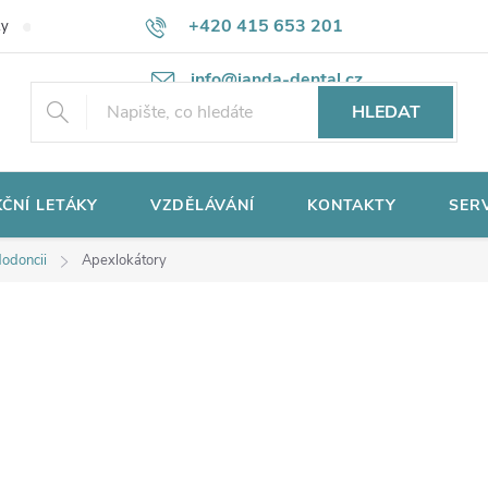
+420 415 653 201
ky
Potřebujete poradit?
Ochrana osobních údajů
info@janda-dental.cz
HLEDAT
ČNÍ LETÁKY
VZDĚLÁVÁNÍ
KONTAKTY
SER
dodoncii
Apexlokátory