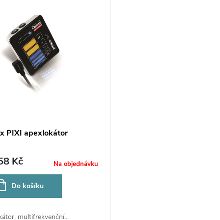
x PIXI apexlokátor
58 Kč
Na objednávku
Do košíku
átor, multifrekvenční...