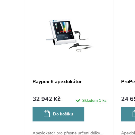
n
V
í
ý
p
p
r
i
o
s
d
p
Raypex 6 apexlokátor
ProPe
u
r
32 942 Kč
24 6
Skladem
1 ks
k
o
Do košíku
t
d
Apexlokátor pro přesné určení délky....
Apexlok