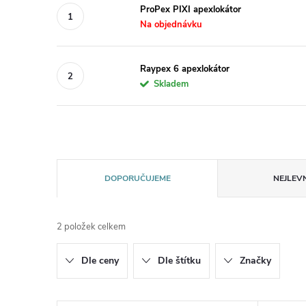
ProPex PIXI apexlokátor
Na objednávku
Raypex 6 apexlokátor
Skladem
Ř
DOPORUČUJEME
NEJLEVN
a
2
položek celkem
z
Dle ceny
Dle štítku
Značky
e