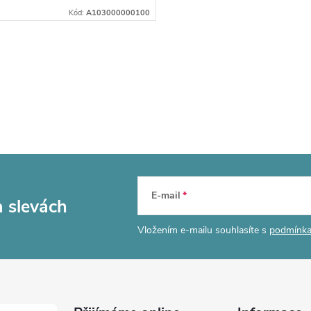
Kód:
A103000000100
E-mail
a slevách
Vložením e-mailu souhlasíte s
podmínka