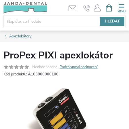
Přejít
NÁKUPNÍ
KOŠÍK
na
obsah
HLEDAT
Apexlokátory
ProPex PIXI apexlokátor
Neohodnoceno
Podrobnosti hodnocení
Kód produktu:
A103000000100