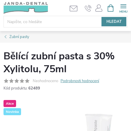
Přejít
NÁKUPNÍ
KOŠÍK
na
obsah
HLEDAT
Zubní pasty
Bělící zubní pasta s 30%
Xylitolu, 75ml
Neohodnoceno
Podrobnosti hodnocení
Kód produktu:
62489
Akce
Novinka