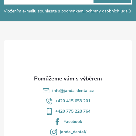
p
Vložením e-mailu souhlasíte s
podmínkami ochrany osobních údajů
a
t
í
info
@
janda-dental.cz
+420 415 653 201
+420 775 228 764
Facebook
janda_dental/