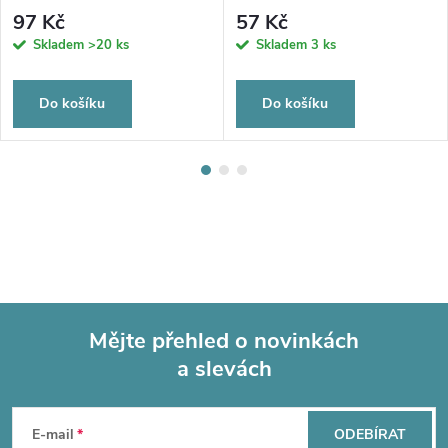
97 Kč
57 Kč
Skladem
>20 ks
Skladem
3 ks
Do košíku
Do košíku
Mějte přehled o novinkách
a slevách
Z
á
E-mail
ODEBÍRAT