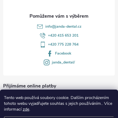
info
@
janda-dental.cz
+420 415 653 201
+420 775 228 764
Facebook
janda_dental/
Přijímáme online platby
Tento web používá soubory cookie. Dalším procházením
tohoto webu vyjadřujete souhlas s jejich používáním.. Více
informací
zde
.
Informace