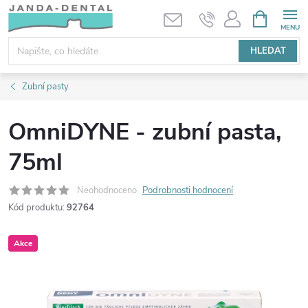
Přejít
NÁKUPNÍ
KOŠÍK
na
obsah
HLEDAT
Zubní pasty
OmniDYNE - zubní pasta,
75ml
Neohodnoceno
Podrobnosti hodnocení
Kód produktu:
92764
Akce