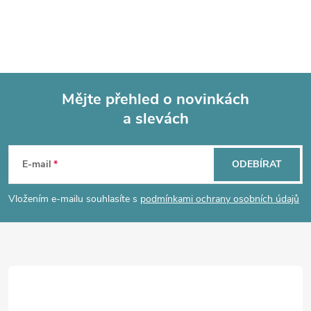
Mějte přehled o novinkách
a slevách
Z
á
E-mail
ODEBÍRAT
p
Vložením e-mailu souhlasíte s
podmínkami ochrany osobních údajů
a
t
í