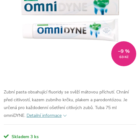
–9 %
63 Kč
Zubní pasta obsahující fluoridy se svěží mátovou příchutí. Chrání
před citlivostí, kazem zubního krčku, plakem a parodontózou. Je
určená pro každodenní ošetření citlivých zubů. Tuba 75 ml
omniDYNE.
Detailní informace
Skladem
3 ks