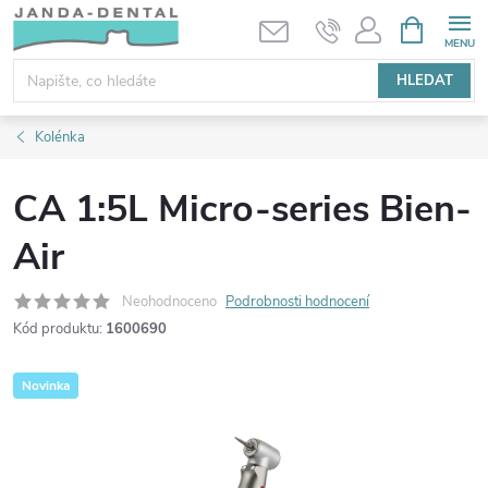
Přejít
NÁKUPNÍ
KOŠÍK
na
obsah
HLEDAT
Kolénka
CA 1:5L Micro-series Bien-
Air
Neohodnoceno
Podrobnosti hodnocení
Kód produktu:
1600690
Novinka