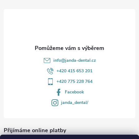
t
í
info
@
janda-dental.cz
+420 415 653 201
+420 775 228 764
Facebook
janda_dental/
Přijímáme online platby