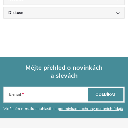
Diskuse
Mějte přehled o novinkách
a slevách
Z
á
E-mail
ODEBÍRAT
p
Vložením e-mailu souhlasíte s
podmínkami ochrany osobních údajů
a