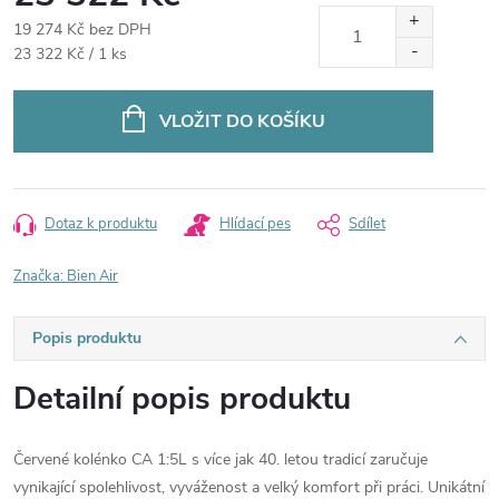
19 274 Kč bez DPH
Měrná
23 322 Kč / 1 ks
cena:
VLOŽIT DO KOŠÍKU
Dotaz k produktu
Hlídací pes
Sdílet
Značka:
Bien Air
Popis produktu
Detailní popis produktu
Červené kolénko CA 1:5L s více jak 40. letou tradicí zaručuje
vynikající spolehlivost, vyváženost a velký komfort při práci. Unikátní