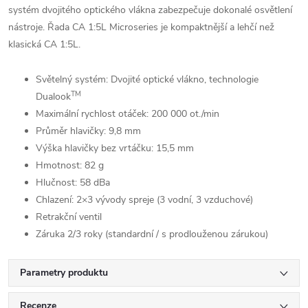
systém dvojitého optického vlákna zabezpečuje dokonalé osvětlení
nástroje. Řada CA 1:5L Microseries je kompaktnější a lehčí než
klasická CA 1:5L.
Světelný systém: Dvojité optické vlákno, technologie
TM
Dualook
Maximální rychlost otáček: 200 000 ot./min
Průměr hlavičky: 9,8 mm
Výška hlavičky bez vrtáčku: 15,5 mm
Hmotnost: 82 g
Hlučnost: 58 dBa
Chlazení: 2×3 vývody spreje (3 vodní, 3 vzduchové)
Retrakční ventil
Záruka 2/3 roky (standardní / s prodlouženou zárukou)
Parametry produktu
Recenze