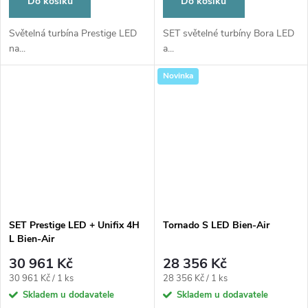
Do košíku
Do košíku
Světelná turbína Prestige LED
SET světelné turbíny Bora LED
na...
a...
Novinka
SET Prestige LED + Unifix 4H
Tornado S LED Bien-Air
L Bien-Air
30 961 Kč
28 356 Kč
Měrná
Měrná
30 961 Kč / 1 ks
28 356 Kč / 1 ks
cena:
cena:
Skladem u dodavatele
Skladem u dodavatele