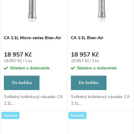
ů
ů
CA 1:1L Micro-series Bien-Air
CA 1:1L Bien-Air
18 957 Kč
18 957 Kč
Měrná
Měrná
18 957 Kč / 1 ks
18 957 Kč / 1 ks
cena:
cena:
Skladem u dodavatele
Skladem u dodavatele
Do košíku
Do košíku
Světelný kolénkový násadec CA
Světelný kolénkový násadec CA
1:1L...
1:1L...
Novinka
Novinka