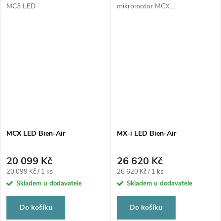
MC3 LED
mikromotor MCX...
MCX LED Bien-Air
MX-i LED Bien-Air
20 099 Kč
26 620 Kč
Měrná
Měrná
20 099 Kč / 1 ks
26 620 Kč / 1 ks
cena:
cena:
Skladem u dodavatele
Skladem u dodavatele
Do košíku
Do košíku