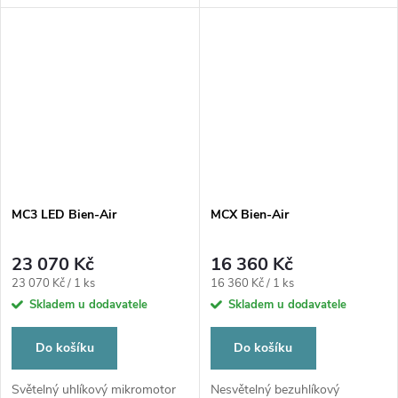
MC3 LED Bien-Air
MCX Bien-Air
23 070 Kč
16 360 Kč
Měrná
Měrná
23 070 Kč / 1 ks
16 360 Kč / 1 ks
cena:
cena:
Skladem u dodavatele
Skladem u dodavatele
Do košíku
Do košíku
Světelný uhlíkový mikromotor
Nesvětelný bezuhlíkový