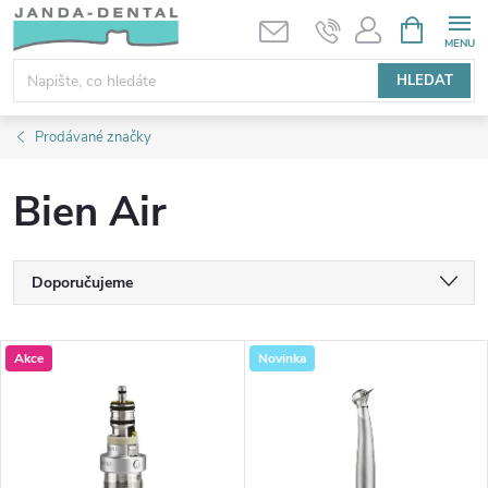
Přejít
NÁKUPNÍ
KOŠÍK
na
obsah
HLEDAT
Prodávané značky
Bien Air
Ř
Doporučujeme
a
Nejlevnější
V
Akce
Novinka
Nejdražší
z
ý
Nejprodávanější
e
p
Abecedně