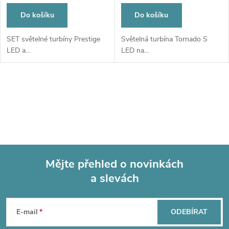
Do košíku
Do košíku
SET světelné turbíny Prestige
Světelná turbína Tornado S
LED a...
LED na...
O
v
l
á
Mějte přehled o novinkách
d
a slevách
Z
a
á
c
E-mail
ODEBÍRAT