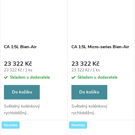
CA 1:5L Bien-Air
CA 1:5L Micro-series Bien-Air
23 322 Kč
23 322 Kč
Měrná
Měrná
23 322 Kč / 1 ks
23 322 Kč / 1 ks
cena:
cena:
Skladem u dodavatele
Skladem u dodavatele
Do košíku
Do košíku
Světelný kolénkový
Světelný kolénkový
rychloběžný...
rychloběžný...
Novinka
Novinka