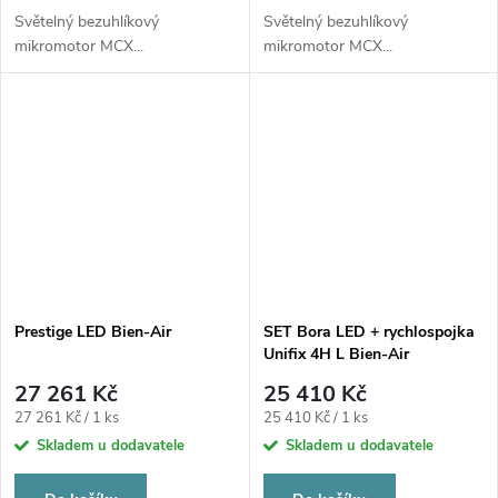
Světelný bezuhlíkový
Světelný bezuhlíkový
mikromotor MCX...
mikromotor MCX...
Prestige LED Bien-Air
SET Bora LED + rychlospojka
Unifix 4H L Bien-Air
27 261 Kč
25 410 Kč
Měrná
Měrná
27 261 Kč / 1 ks
25 410 Kč / 1 ks
cena:
cena:
Skladem u dodavatele
Skladem u dodavatele