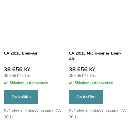
CA 20:1L Bien-Air
CA 20:1L Micro-series Bien-
Air
38 656 Kč
38 656 Kč
Měrná
Měrná
38 656 Kč / 1 ks
38 656 Kč / 1 ks
cena:
cena:
Skladem u dodavatele
Skladem u dodavatele
Do košíku
Do košíku
Světelný kolénkový násadec CA
Světelný kolénkový násadec CA
20:1L...
20:1L...