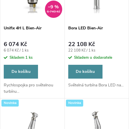
n
i
–9 %
6 740 Kč
í
s
p
Unifix 4H L Bien-Air
Bora LED Bien-Air
p
r
6 074 Kč
22 108 Kč
r
Měrná
Měrná
6 074 Kč / 1 ks
22 108 Kč / 1 ks
o
cena:
cena:
Skladem
1 ks
Skladem u dodavatele
o
d
Do košíku
Do košíku
d
Rychlospojka pro světelnou
Světelná turbína Bora LED na...
u
turbínu...
u
k
Novinka
Novinka
k
t
t