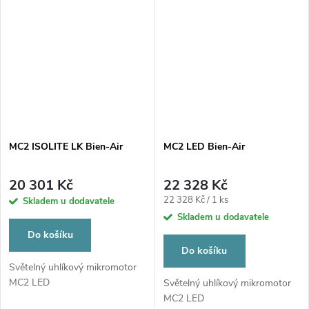
MC2 ISOLITE LK Bien-Air
MC2 LED Bien-Air
20 301 Kč
22 328 Kč
Měrná
22 328 Kč / 1 ks
Skladem u dodavatele
cena:
Skladem u dodavatele
Do košíku
Do košíku
Světelný uhlíkový mikromotor
MC2 LED
Světelný uhlíkový mikromotor
MC2 LED