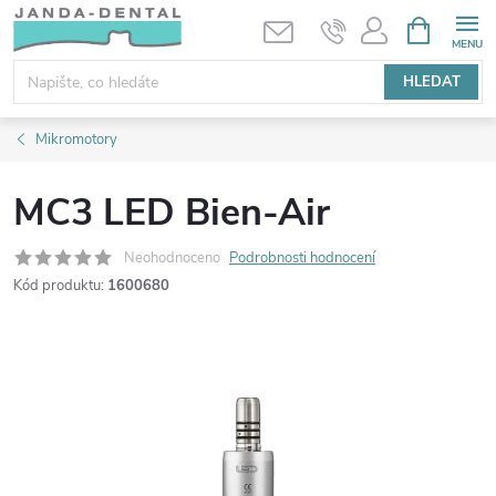
Přejít
NÁKUPNÍ
KOŠÍK
na
obsah
HLEDAT
Mikromotory
MC3 LED Bien-Air
Neohodnoceno
Podrobnosti hodnocení
Kód produktu:
1600680