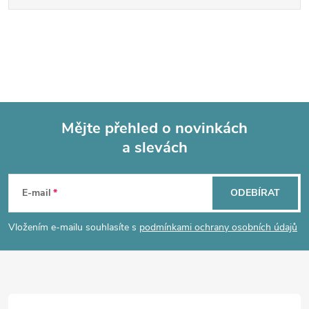
Mějte přehled o novinkách
a slevách
Z
á
E-mail
ODEBÍRAT
p
Vložením e-mailu souhlasíte s
podmínkami ochrany osobních údajů
a
t