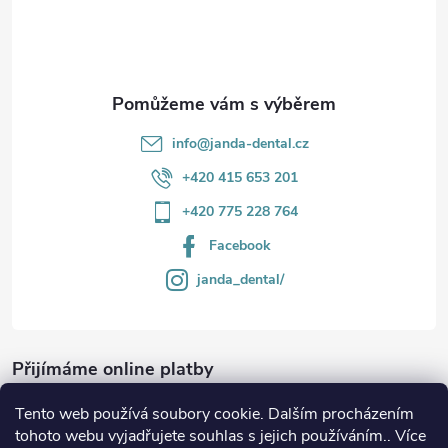
í
info
@
janda-dental.cz
+420 415 653 201
+420 775 228 764
Facebook
janda_dental/
Přijímáme online platby
Tento web používá soubory cookie. Dalším procházením
tohoto webu vyjadřujete souhlas s jejich používáním.. Více