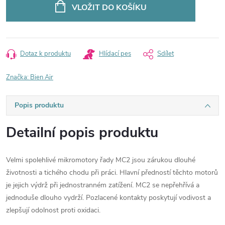
cena:
VLOŽIT DO KOŠÍKU
Dotaz k produktu
Hlídací pes
Sdílet
Značka:
Bien Air
Popis produktu
Detailní popis produktu
Velmi spolehlivé mikromotory řady MC2 jsou zárukou dlouhé
životnosti a tichého chodu při práci. Hlavní předností těchto motorů
je jejich výdrž při jednostranném zatížení. MC2 se nepřehřívá a
jednoduše dlouho vydrží. Pozlacené kontakty poskytují vodivost a
zlepšují odolnost proti oxidaci.