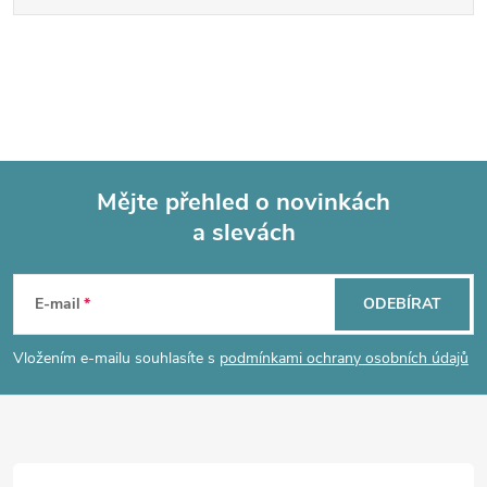
Mějte přehled o novinkách
a slevách
Z
á
E-mail
ODEBÍRAT
p
Vložením e-mailu souhlasíte s
podmínkami ochrany osobních údajů
a
t