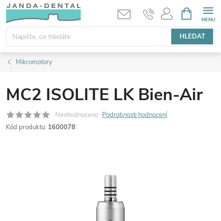
Přejít
NÁKUPNÍ
KOŠÍK
na
obsah
HLEDAT
Mikromotory
MC2 ISOLITE LK Bien-Air
Neohodnoceno
Podrobnosti hodnocení
Kód produktu:
1600078