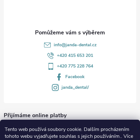
í
info
@
janda-dental.cz
+420 415 653 201
+420 775 228 764
Facebook
janda_dental/
Přijímáme online platby
Tento web používá soubory cookie. Dalším procházením
tohoto webu vyjadřujete souhlas s jejich používáním.. Více