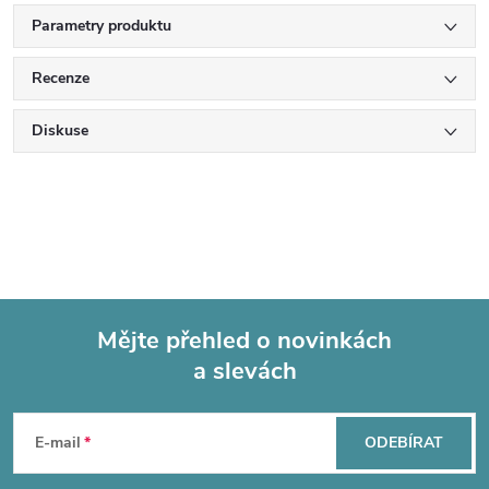
Parametry produktu
Recenze
Diskuse
Mějte přehled o novinkách
a slevách
Z
á
E-mail
ODEBÍRAT