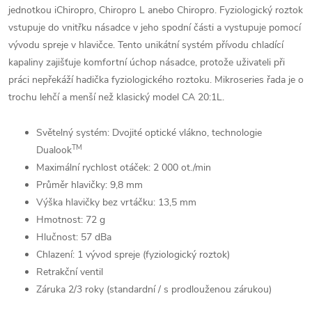
jednotkou iChiropro, Chiropro L anebo Chiropro. Fyziologický roztok
vstupuje do vnitřku násadce v jeho spodní části a vystupuje pomocí
vývodu spreje v hlavičce. Tento unikátní systém přívodu chladící
kapaliny zajišťuje komfortní úchop násadce, protože uživateli při
práci nepřekáží hadička fyziologického roztoku. Mikroseries řada je o
trochu lehčí a menší než klasický model CA 20:1L.
Světelný systém: Dvojité optické vlákno, technologie
TM
Dualook
Maximální rychlost otáček: 2 000 ot./min
Průměr hlavičky: 9,8 mm
Výška hlavičky bez vrtáčku: 13,5 mm
Hmotnost: 72 g
Hlučnost: 57 dBa
Chlazení: 1 vývod spreje (fyziologický roztok)
Retrakční ventil
Záruka 2/3 roky (standardní / s prodlouženou zárukou)