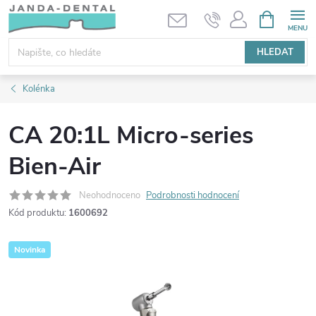
Přejít
NÁKUPNÍ
KOŠÍK
na
obsah
HLEDAT
Kolénka
CA 20:1L Micro-series
Bien-Air
Neohodnoceno
Podrobnosti hodnocení
Kód produktu:
1600692
Novinka