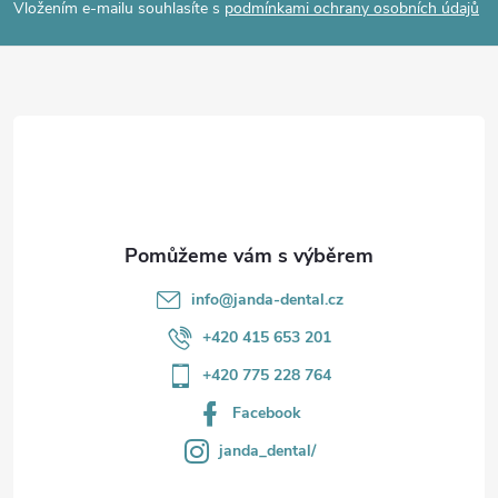
p
Vložením e-mailu souhlasíte s
podmínkami ochrany osobních údajů
a
t
í
info
@
janda-dental.cz
+420 415 653 201
+420 775 228 764
Facebook
janda_dental/