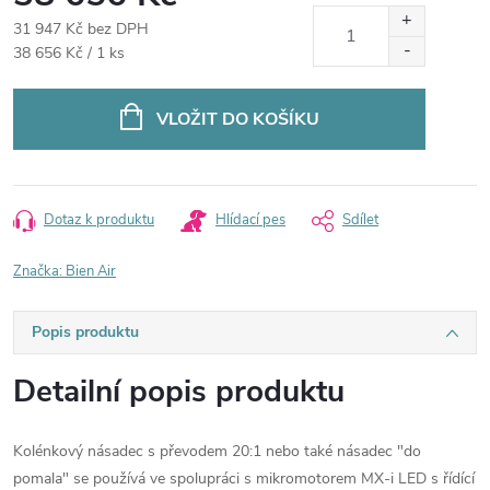
31 947 Kč bez DPH
Měrná
38 656 Kč / 1 ks
cena:
VLOŽIT DO KOŠÍKU
Dotaz k produktu
Hlídací pes
Sdílet
Značka:
Bien Air
Popis produktu
Detailní popis produktu
Kolénkový násadec s převodem 20:1 nebo také násadec "do
pomala" se používá ve spolupráci s mikromotorem MX-i LED s řídící