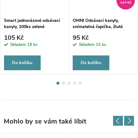
127 Kč
Smart jednorázové odsávací
OMNI Odsávací kanyly,
kanyly, 100ks zelené
snímatelná čepička, žluté
105 Kč
95 Kč
Skladem
18 ks
Skladem
15 ks
Do košíku
Do košíku