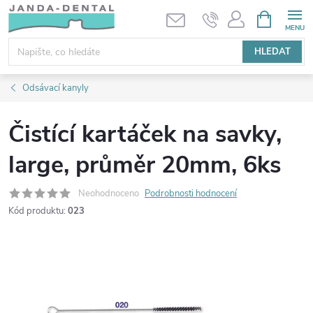
Přejít
NÁKUPNÍ
KOŠÍK
na
obsah
HLEDAT
Odsávací kanyly
Čistící kartáček na savky,
large, průměr 20mm, 6ks
Neohodnoceno
Podrobnosti hodnocení
Kód produktu:
023