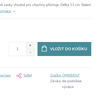
zové savky vhodné pro všechny přístroje. Délka 13 cm. Balení
nformace
VLOŽIT DO KOŠÍKU
dací pes
Sdílet
Značka:
OMNIDENT
Záruka
:
dle podmínek
výrobce