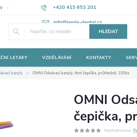
+420 415 653 201
ky
Potřebujete poradit?
Ochrana osobních údajů
info@janda-dental.cz
HLEDAT
ČNÍ LETÁKY
VZDĚLÁVÁNÍ
KONTAKTY
SER
ávací kanyly
OMNI Odsávací kanyly, fixní čepička, průhledné, 100ks
OMNI Odsáv
čepička, p
Neohodnoceno
P