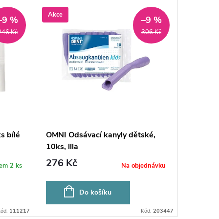
Akce
–9 %
–9 %
246 Kč
306 Kč
s bílé
OMNI Odsávací kanyly dětské,
Adaptér
10ks, lila
11mm
276 Kč
156 K
dem
2 ks
Na objednávku
Do košíku
Kód:
111217
Kód:
203447