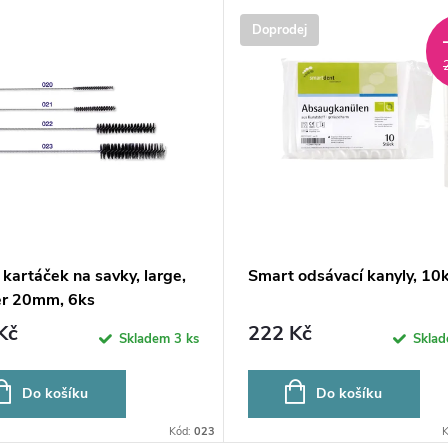
Doprodej
í kartáček na savky, large,
Smart odsávací kanyly, 10k
r 20mm, 6ks
Kč
222 Kč
Skladem
3 ks
Skla
Do košíku
Do košíku
Kód:
023