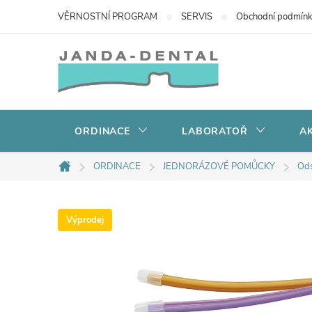
Přejít
VĚRNOSTNÍ PROGRAM
SERVIS
Obchodní podmín
na
obsah
ORDINACE
LABORATOŘ
AK
ORDINACE
JEDNORÁZOVÉ POMŮCKY
Ods
Domů
Výprodej