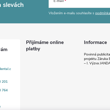
E-mail
a slevách
Vložením e-mailu souhlasíte s
podmínka
Přijímáme online
Informace
platby
Povinná publicit
projektu Záruka E
– I. Výzva JAN
ental.c
3 201
8 764
/