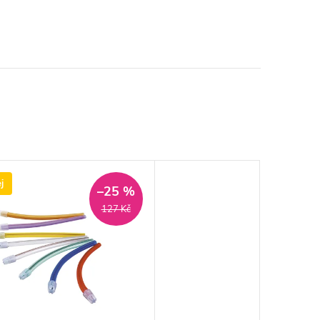
j
–25 %
127 Kč