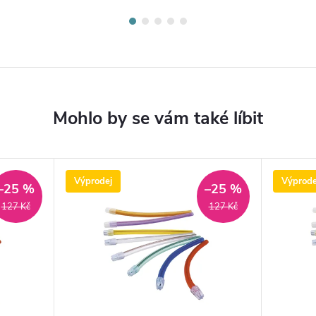
Výprodej
Výprode
–25 %
–25 %
127 Kč
127 Kč