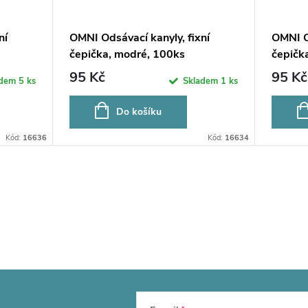
ní
OMNI Odsávací kanyly, fixní
OMNI Od
čepička, modré, 100ks
čepička
95 Kč
95 Kč
adem
5 ks
Skladem
1 ks
Do košíku
Kód:
16636
Kód:
16634