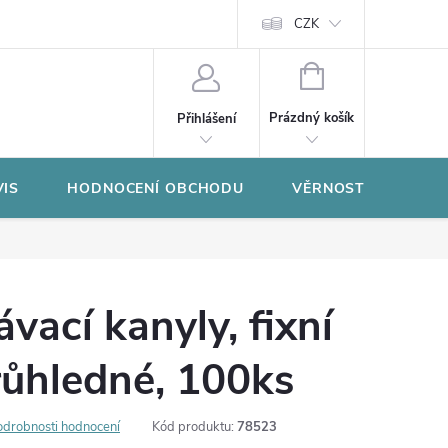
CZK
NÁKUPNÍ
KOŠÍK
Prázdný košík
Přihlášení
VIS
HODNOCENÍ OBCHODU
VĚRNOSTNÍ PROGR
ací kanyly, fixní
růhledné, 100ks
odrobnosti hodnocení
Kód produktu:
78523