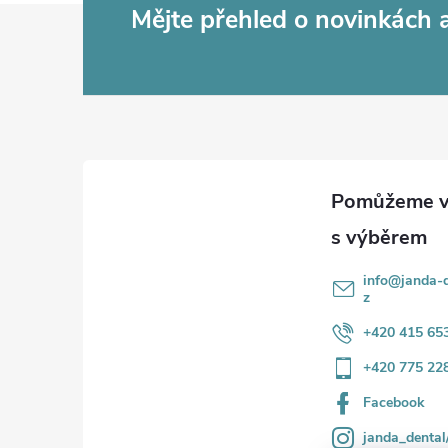
Z
Mějte přehled o novinkách
á
p
a
t
í
info
@
janda-d
z
+420 415 65
+420 775 22
Facebook
janda_dental