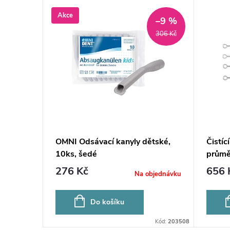
Akce
–9 %
306 Kč
ly,
OMNI Odsávací kanyly dětské,
Čistíc
10ks, šedé
průmě
276 Kč
656 
ladem
4 ks
Na objednávku
Do košíku
Kód:
PP306
Kód:
203508