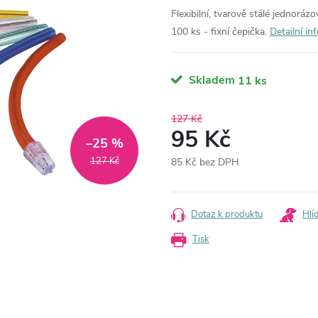
Flexibilní, tvarově stálé jednorá
100 ks - fixní čepička.
Detailní i
Skladem
11 ks
127 Kč
95 Kč
–25 %
127 Kč
85 Kč bez DPH
Měrná
cena:
Dotaz k produktu
Hlí
Tisk