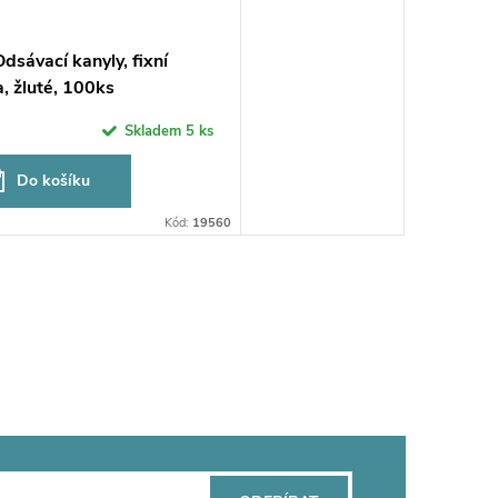
sávací kanyly, fixní
, žluté, 100ks
Skladem
5 ks
Do košíku
Kód:
19560