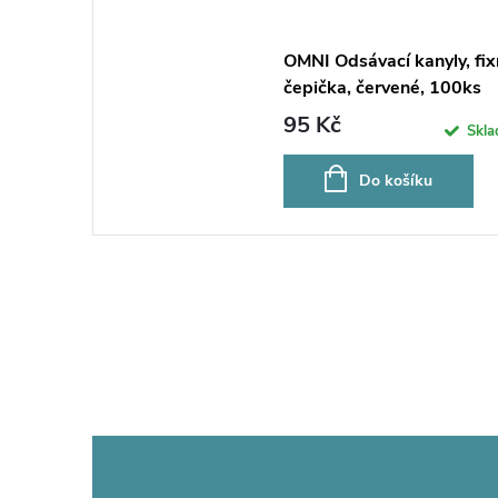
OMNI Odsávací kanyly, fix
čepička, červené, 100ks
95 Kč
Skl
Do košíku