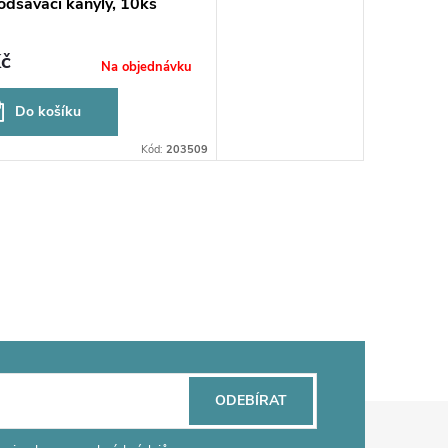
odsávací kanyly, 10ks
č
Na objednávku
Do košíku
Kód:
203509
ODEBÍRAT