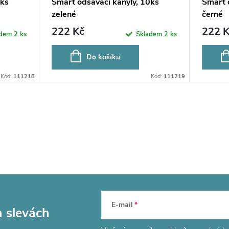
0ks
Smart odsávací kanyly, 10ks
Smart 
zelené
černé
222 Kč
222 K
adem
2 ks
Skladem
2 ks
Do košíku
Kód:
111218
Kód:
111219
E-mail
a slevách