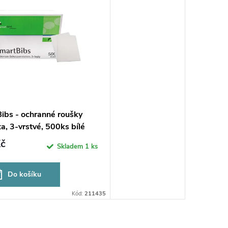
ibs - ochranné roušky
a, 3-vrstvé, 500ks bílé
č
Skladem
1 ks
Do košíku
Kód:
211435