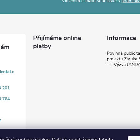
Vložením e-mailu souhlasíte s
podmínka
Přijímáme online
Informace
platby
Povinná publicit
projektu Záruka E
– I. Výzva JAN
ental.c
3 201
8 764
/
oužívá soubory cookie. Dalším procházením tohoto