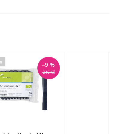
j
–9 %
246 Kč