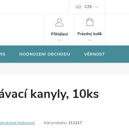
CZK
NÁKUPNÍ
KOŠÍK
Prázdný košík
Přihlášení
VIS
HODNOCENÍ OBCHODU
VĚRNOSTNÍ PROGR
vací kanyly, 10ks
odrobnosti hodnocení
Kód produktu:
111217