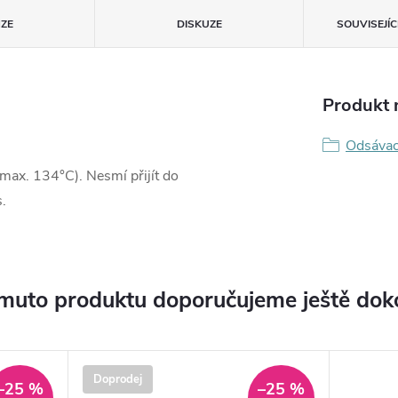
ZE
DISKUZE
SOUVISEJÍ
Produkt n
Odsávac
 (max. 134°C). Nesmí přijít do
.
muto produktu doporučujeme ještě dok
Doprodej
–25 %
–25 %