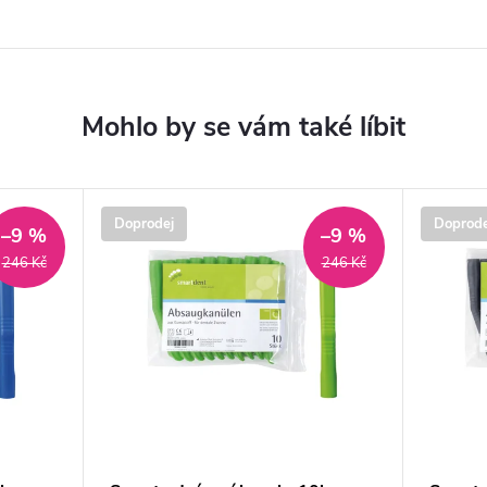
Doprodej
Doprode
–9 %
–9 %
246 Kč
246 Kč