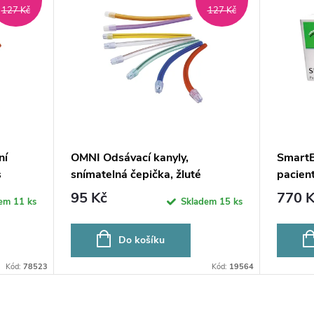
127 Kč
127 Kč
ní
OMNI Odsávací kanyly,
SmartB
s
snímatelná čepička, žluté
pacient
95 Kč
770 K
dem
11 ks
Skladem
15 ks
Do košíku
Kód:
78523
Kód:
19564