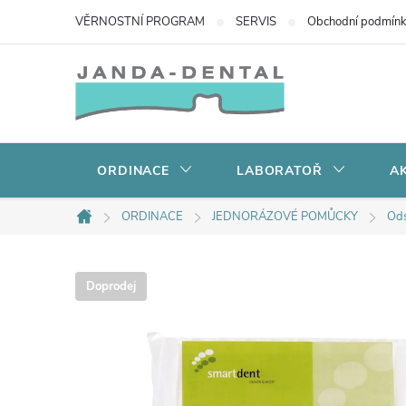
Přejít
VĚRNOSTNÍ PROGRAM
SERVIS
Obchodní podmín
na
obsah
ORDINACE
LABORATOŘ
AK
ORDINACE
JEDNORÁZOVÉ POMŮCKY
Ods
Domů
Doprodej