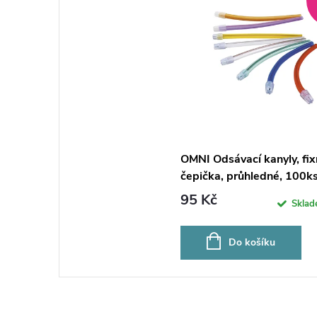
OMNI Odsávací kanyly, fix
čepička, průhledné, 100k
95 Kč
Skla
Do košíku