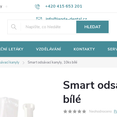
+420 415 653 201
ky
Potřebujete poradit?
Ochrana osobních údajů
info@janda-dental.cz
HLEDAT
ČNÍ LETÁKY
VZDĚLÁVÁNÍ
KONTAKTY
SER
ávací kanyly
Smart odsávací kanyly, 10ks bílé
Smart odsá
bílé
Neohodnoceno
P