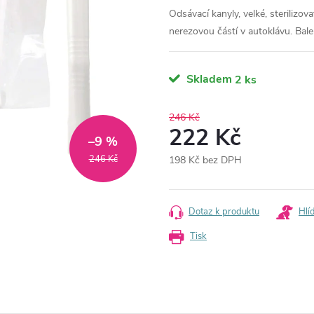
Odsávací kanyly, velké, sterilizov
nerezovou částí v autoklávu. Bale
Skladem
2 ks
246 Kč
222 Kč
–9 %
246 Kč
198 Kč bez DPH
Měrná
cena:
Dotaz k produktu
Hlí
Tisk