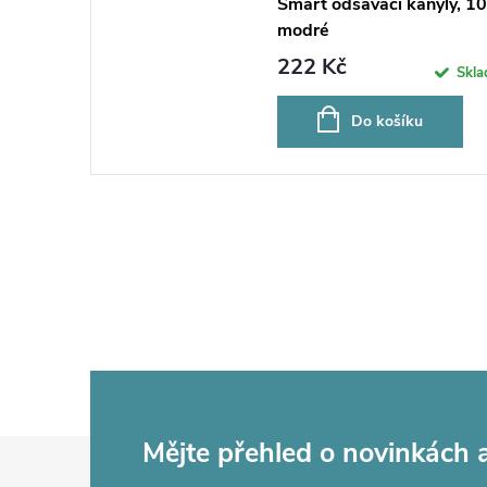
Smart odsávací kanyly, 1
modré
222 Kč
Skl
Do košíku
Z
Mějte přehled o novinkách