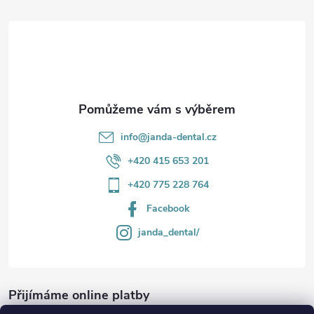
t
í
info
@
janda-dental.cz
+420 415 653 201
+420 775 228 764
Facebook
janda_dental/
Přijímáme online platby