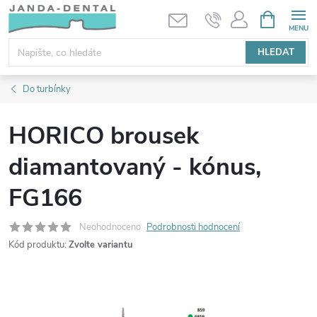
Přejít
NÁKUPNÍ
KOŠÍK
na
obsah
HLEDAT
Do turbínky
HORICO brousek
diamantovaný - kónus,
FG166
Neohodnoceno
Podrobnosti hodnocení
Kód produktu:
Zvolte variantu