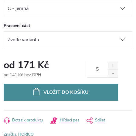
Pracovní část
od
171 Kč
od
141 Kč
bez DPH
Měrná
cena:
VLOŽIT DO KOŠÍKU
Dotaz k produktu
Hlídací pes
Sdílet
Značka:
HORICO