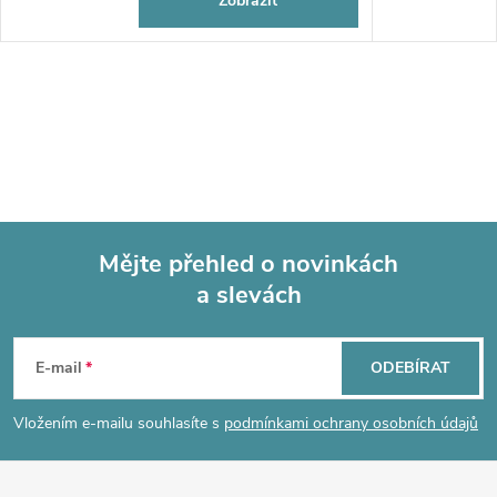
Zobrazit
Mějte přehled o novinkách
a slevách
Z
á
E-mail
ODEBÍRAT
p
Vložením e-mailu souhlasíte s
podmínkami ochrany osobních údajů
a