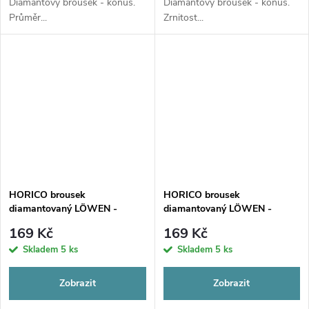
Diamantový brousek - kónus.
Diamantový brousek - kónus.
Průměr...
Zrnitost...
HORICO brousek
HORICO brousek
diamantovaný LÖWEN -
diamantovaný LÖWEN -
kónus, AUFG166
kónus, AUFG167
169 Kč
169 Kč
Skladem
5 ks
Skladem
5 ks
Zobrazit
Zobrazit