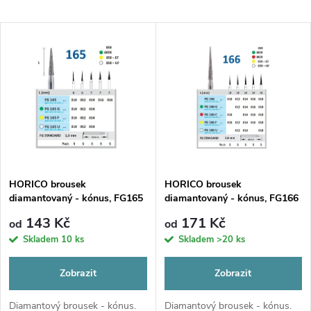
a
Nejlevnější
V
Nejdražší
z
ý
Nejprodávanější
e
p
Abecedně
n
i
í
s
p
HORICO brousek
HORICO brousek
diamantovaný - kónus, FG165
diamantovaný - kónus, FG166
p
r
143 Kč
171 Kč
od
od
r
Skladem
10 ks
Skladem
>20 ks
o
o
Zobrazit
Zobrazit
d
Diamantový brousek - kónus.
Diamantový brousek - kónus.