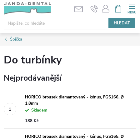
Přejít
NÁKUPNÍ
KOŠÍK
na
obsah
HLEDAT
Špička
Do turbínky
Nejprodávanější
HORICO brousek diamantovaný - kónus, FGS166, Ø
1,8mm
Skladem
188 Kč
HORICO brousek diamantovaný - kónus, FGS165, Ø