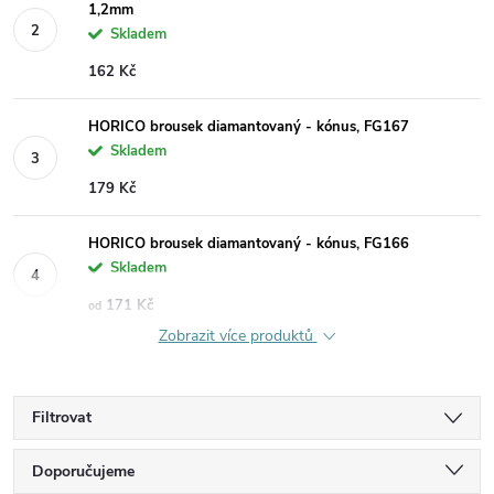
1,2mm
Skladem
162 Kč
HORICO brousek diamantovaný - kónus, FG167
Skladem
179 Kč
HORICO brousek diamantovaný - kónus, FG166
Skladem
171 Kč
od
Zobrazit více produktů
Filtrovat
Ř
Doporučujeme