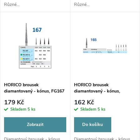
d
Různé...
Různé...
u
u
k
k
t
t
ů
ů
HORICO brousek
HORICO brousek
diamantovaný - kónus, FG167
diamantovaný - kónus,
FGS165, Ø 1,2mm
179 Kč
162 Kč
Skladem
5 ks
Skladem
5 ks
Zobrazit
Do košíku
Diamantový brousek - kónus.
Diamantový brousek - kónus.