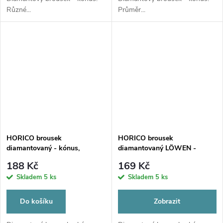
Různé...
Průměr...
HORICO brousek
HORICO brousek
diamantovaný - kónus,
diamantovaný LÖWEN -
FGS166, Ø 1,8mm
kónus, AUFG165
188 Kč
169 Kč
Skladem
5 ks
Skladem
5 ks
Do košíku
Zobrazit