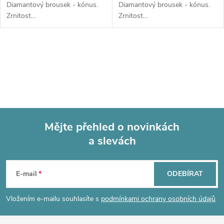
Diamantový brousek - kónus.
Diamantový brousek - kónus.
Zrnitost...
Zrnitost...
O
v
l
á
Mějte přehled o novinkách
d
a slevách
Z
a
á
c
E-mail
ODEBÍRAT
p
í
Vložením e-mailu souhlasíte s
podmínkami ochrany osobních údajů
p