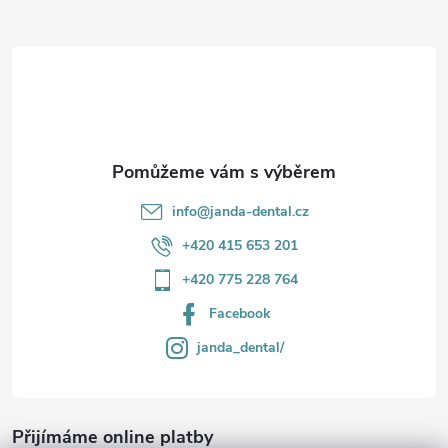
a
r
t
v
í
k
y
v
info
@
janda-dental.cz
ý
+420 415 653 201
p
+420 775 228 764
i
Facebook
s
janda_dental/
u
Přijímáme online platby