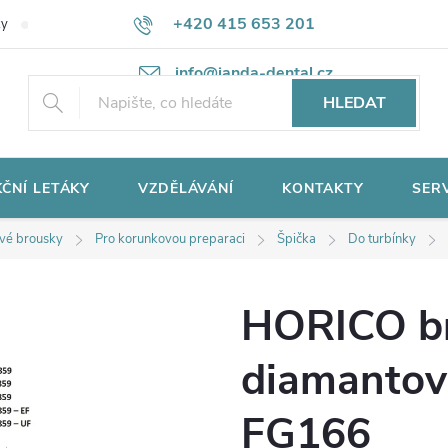
+420 415 653 201
ky
Potřebujete poradit?
Ochrana osobních údajů
info@janda-dental.cz
HLEDAT
ČNÍ LETÁKY
VZDĚLÁVÁNÍ
KONTAKTY
SER
vé brousky
Pro korunkovou preparaci
Špička
Do turbínky
HORICO b
diamantov
FG166