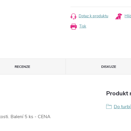
Měrná
cena:
Dotaz k produktu
Hlí
Tisk
RECENZE
DISKUZE
Produkt n
Do turb
tosti. Balení 5 ks - CENA