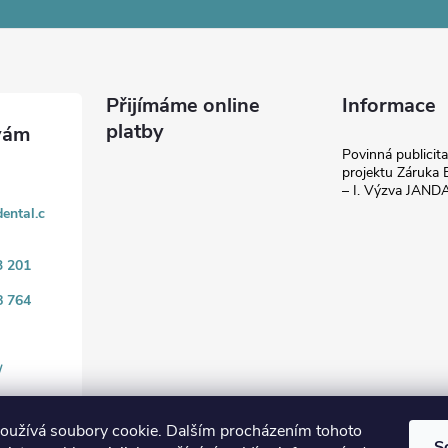
Přijímáme online
Informace
platby
Povinná publicit
projektu Záruka E
– I. Výzva JAN
ental.c
3 201
8 764
/
oužívá soubory cookie. Dalším procházením tohoto
S