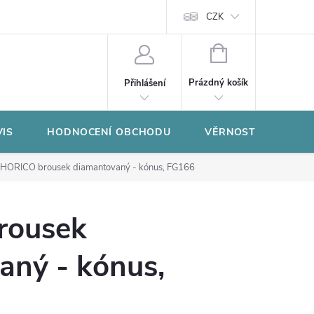
CZK
NÁKUPNÍ
KOŠÍK
Prázdný košík
Přihlášení
VIS
HODNOCENÍ OBCHODU
VĚRNOSTNÍ PROGR
HORICO brousek diamantovaný - kónus, FG166
rousek
aný - kónus,