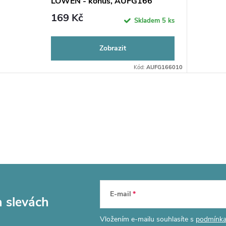
LÖWEN - kónus, AUFG166
169 Kč
Skladem
5 ks
Zobrazit
Kód:
AUFG166010
E-mail
a slevách
Vložením e-mailu souhlasíte s
podmínka