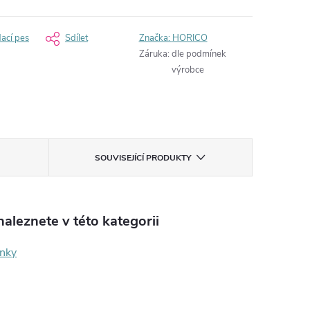
dací pes
Sdílet
Značka:
HORICO
Záruka
:
dle podmínek
výrobce
SOUVISEJÍCÍ PRODUKTY
aleznete v této kategorii
ínky