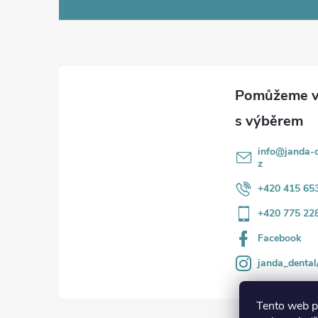
á
p
a
t
í
info
@
janda-d
z
+420 415 65
+420 775 22
Facebook
janda_dental
Tento web p