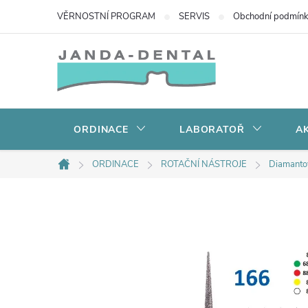
Přejít
VĚRNOSTNÍ PROGRAM
SERVIS
Obchodní podmín
na
obsah
ORDINACE
LABORATOŘ
AK
ORDINACE
ROTAČNÍ NÁSTROJE
Diamanto
Domů