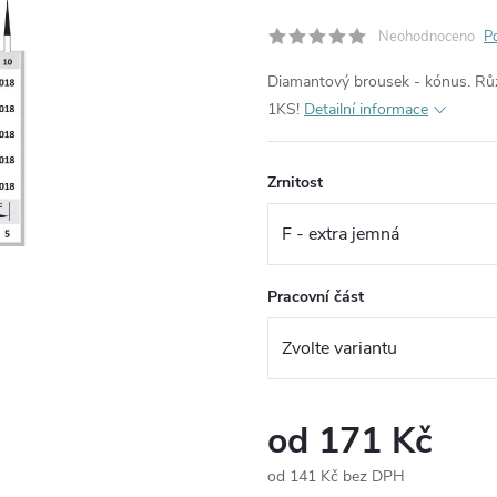
Neohodnoceno
P
Diamantový brousek - kónus. Růz
1KS!
Detailní informace
Zrnitost
Pracovní část
od
171 Kč
od
141 Kč
bez DPH