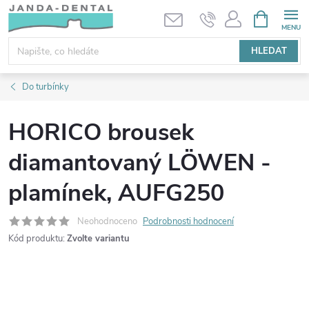
Přejít
NÁKUPNÍ
KOŠÍK
na
obsah
HLEDAT
Do turbínky
HORICO brousek
diamantovaný LÖWEN -
plamínek, AUFG250
Neohodnoceno
Podrobnosti hodnocení
Kód produktu:
Zvolte variantu