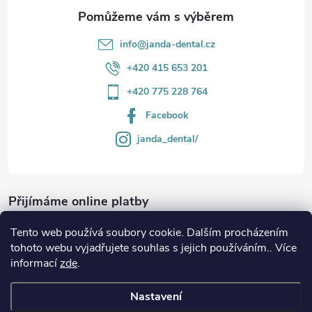
info
@
janda-dental.cz
+420 415 653 201
+420 775 228 764
Facebook
janda_dental/
Přijímáme online platby
Tento web používá soubory cookie. Dalším procházením
tohoto webu vyjadřujete souhlas s jejich používáním.. Více
informací
zde
.
Informace
Nastavení