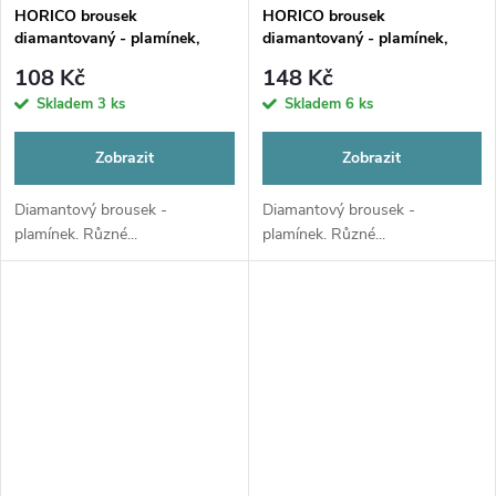
HORICO brousek
HORICO brousek
diamantovaný - plamínek,
diamantovaný - plamínek,
W248
W249
108 Kč
148 Kč
Skladem
3 ks
Skladem
6 ks
Zobrazit
Zobrazit
Diamantový brousek -
Diamantový brousek -
plamínek. Různé...
plamínek. Různé...