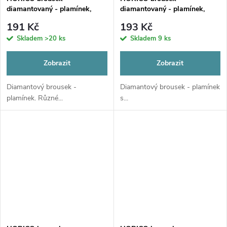
diamantovaný - plamínek,
diamantovaný - plamínek,
FG251
FG256
191 Kč
193 Kč
Skladem
>20 ks
Skladem
9 ks
Zobrazit
Zobrazit
Diamantový brousek -
Diamantový brousek - plamínek
plamínek. Různé...
s...