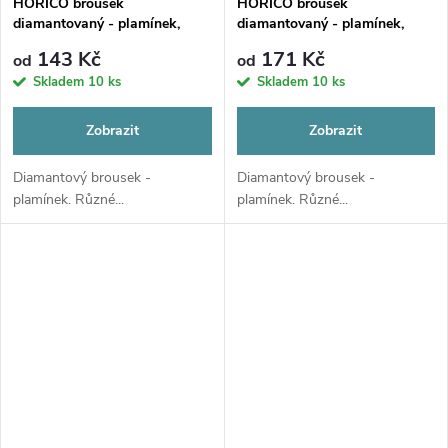
HORICO brousek
HORICO brousek
diamantovaný - plamínek,
diamantovaný - plamínek,
FG273
FG274
143 Kč
171 Kč
od
od
Skladem
10 ks
Skladem
10 ks
Zobrazit
Zobrazit
Diamantový brousek -
Diamantový brousek -
plamínek. Různé...
plamínek. Různé...