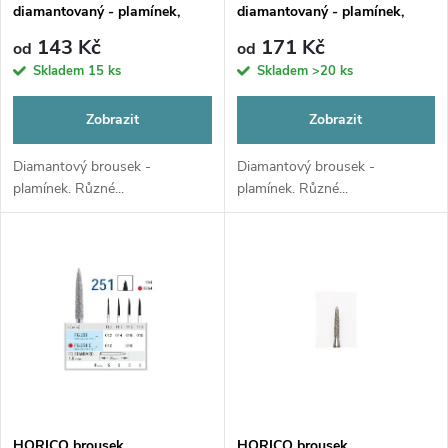
p
diamantovaný - plamínek,
diamantovaný - plamínek,
p
FG249
FG250
r
143 Kč
171 Kč
od
od
r
Skladem
15 ks
Skladem
>20 ks
o
o
Zobrazit
Zobrazit
d
d
Diamantový brousek -
Diamantový brousek -
plamínek. Různé...
plamínek. Různé...
u
u
k
k
t
t
ů
ů
HORICO brousek
HORICO brousek