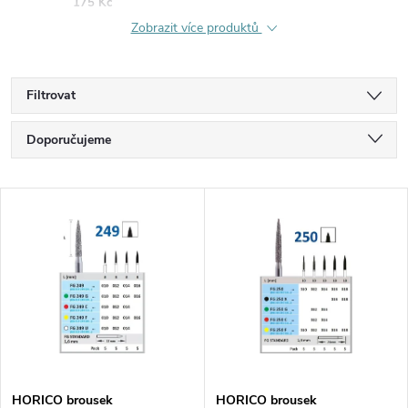
175 Kč
Zobrazit více produktů
Filtrovat
Ř
Doporučujeme
a
Nejlevnější
V
Nejdražší
z
ý
Nejprodávanější
e
p
Abecedně
n
i
í
s
HORICO brousek
HORICO brousek