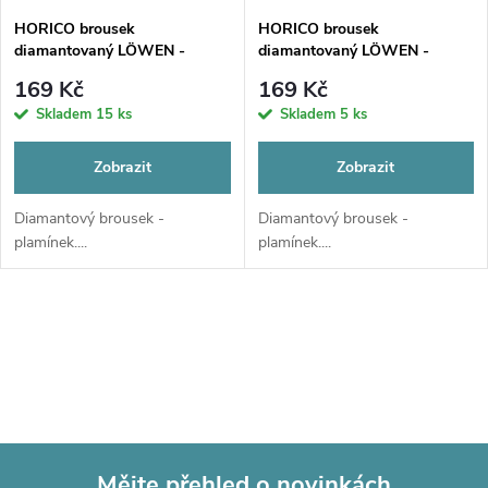
HORICO brousek
HORICO brousek
diamantovaný LÖWEN -
diamantovaný LÖWEN -
plamínek, AUFG250
plamínek, AUFG273
169 Kč
169 Kč
Skladem
15 ks
Skladem
5 ks
Zobrazit
Zobrazit
Diamantový brousek -
Diamantový brousek -
plamínek....
plamínek....
O
v
l
á
Mějte přehled o novinkách