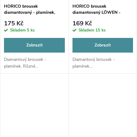
HORICO brousek
HORICO brousek
diamantovaný - plamínek,
diamantovaný LÖWEN -
W250
plamínek, AUFG249
175 Kč
169 Kč
Skladem
5 ks
Skladem
15 ks
Zobrazit
Zobrazit
Diamantový brousek -
Diamantový brousek -
plamínek. Různé...
plamínek....