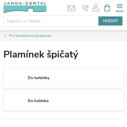
Přejít
NÁKUPNÍ
KOŠÍK
na
obsah
HLEDAT
Pro korunkovou preparaci
Plamínek špičatý
Do turbínky
Do kolénka