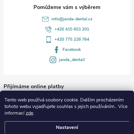
info
@
janda-dental.cz
+420 415 653 201
+420 775 228 764
Facebook
janda_dental/
Přijímáme online platby
Tento web používá soubory cookie. Dalším procházením
tohoto webu vyjadřujete souhlas s jejich používáním.. Více
informací
zde
.
Informace
Nastavení