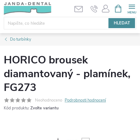
Přejít
NÁKUPNÍ
KOŠÍK
na
obsah
HLEDAT
Do turbínky
HORICO brousek
diamantovaný - plamínek,
FG273
Neohodnoceno
Podrobnosti hodnocení
Kód produktu:
Zvolte variantu