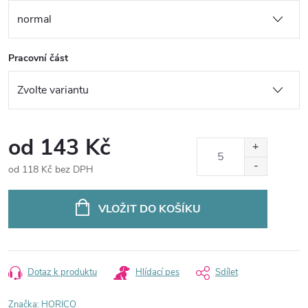
Pracovní část
od
143 Kč
od
118 Kč
bez DPH
Měrná
cena:
VLOŽIT DO KOŠÍKU
Dotaz k produktu
Hlídací pes
Sdílet
Značka:
HORICO