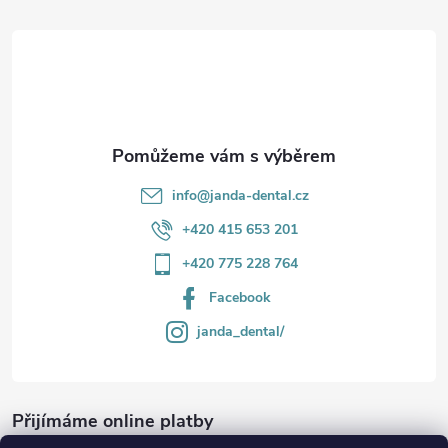
t
í
info
@
janda-dental.cz
+420 415 653 201
+420 775 228 764
Facebook
janda_dental/
Přijímáme online platby