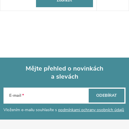
Zobrazit
Mějte přehled o novinkách
a slevách
Z
á
E-mail
ODEBÍRAT
p
Vložením e-mailu souhlasíte s
podmínkami ochrany osobních údajů
a