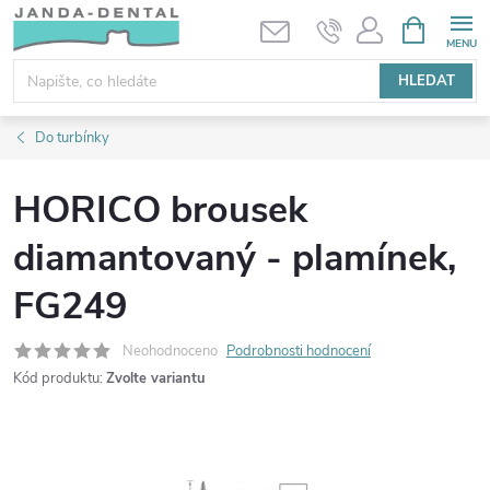
Přejít
NÁKUPNÍ
KOŠÍK
na
obsah
HLEDAT
Do turbínky
HORICO brousek
diamantovaný - plamínek,
FG249
Neohodnoceno
Podrobnosti hodnocení
Kód produktu:
Zvolte variantu