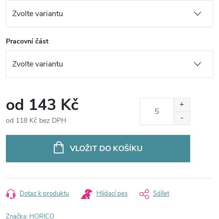
Pracovní část
od
143 Kč
od
118 Kč
bez DPH
Měrná
cena:
VLOŽIT DO KOŠÍKU
Dotaz k produktu
Hlídací pes
Sdílet
Značka:
HORICO