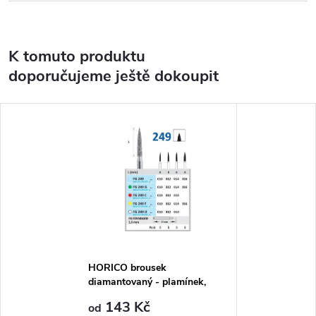
K tomuto produktu
doporučujeme ještě dokoupit
HORICO brousek
diamantovaný - plamínek,
FG249
143 Kč
od