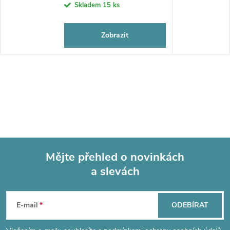
Skladem
15 ks
Zobrazit
Mějte přehled o novinkách
a slevách
Z
á
E-mail
ODEBÍRAT