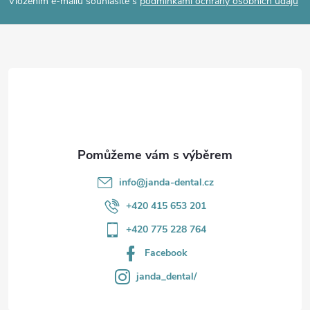
p
Vložením e-mailu souhlasíte s
podmínkami ochrany osobních údajů
a
t
í
info
@
janda-dental.cz
+420 415 653 201
+420 775 228 764
Facebook
janda_dental/