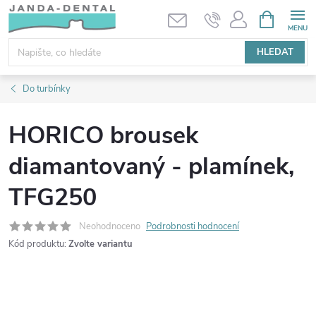
Přejít
NÁKUPNÍ
KOŠÍK
na
obsah
HLEDAT
Do turbínky
HORICO brousek
diamantovaný - plamínek,
TFG250
Neohodnoceno
Podrobnosti hodnocení
Kód produktu:
Zvolte variantu