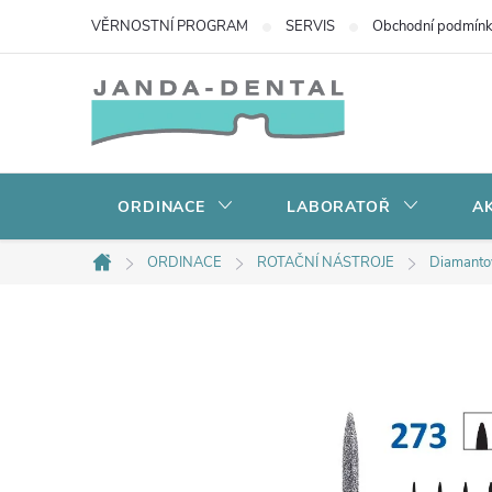
Přejít
VĚRNOSTNÍ PROGRAM
SERVIS
Obchodní podmín
na
obsah
ORDINACE
LABORATOŘ
AK
ORDINACE
ROTAČNÍ NÁSTROJE
Diamanto
Domů