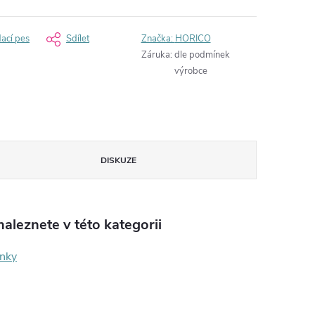
dací pes
Sdílet
Značka:
HORICO
Záruka
:
dle podmínek
výrobce
DISKUZE
aleznete v této kategorii
ínky