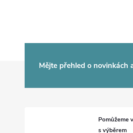
Z
Mějte přehled o novinkách
á
p
a
t