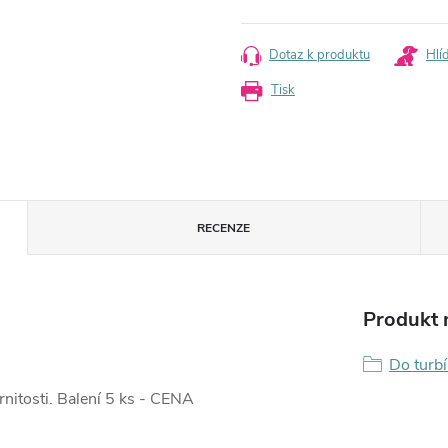
Měrná
cena:
Dotaz k produktu
Hlí
Tisk
RECENZE
Produkt n
Do turb
rnitosti. Balení 5 ks - CENA