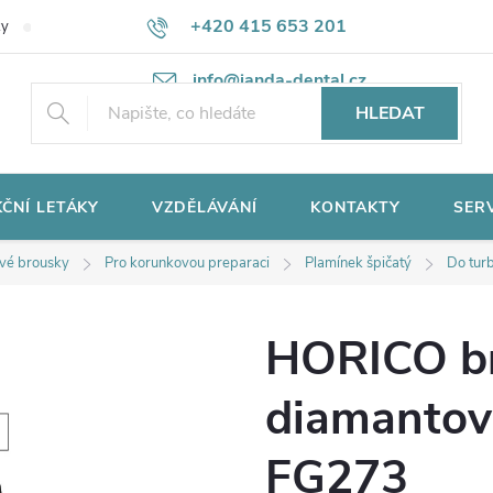
+420 415 653 201
ky
Potřebujete poradit?
Ochrana osobních údajů
info@janda-dental.cz
HLEDAT
ČNÍ LETÁKY
VZDĚLÁVÁNÍ
KONTAKTY
SER
vé brousky
Pro korunkovou preparaci
Plamínek špičatý
Do tur
HORICO b
diamantov
FG273