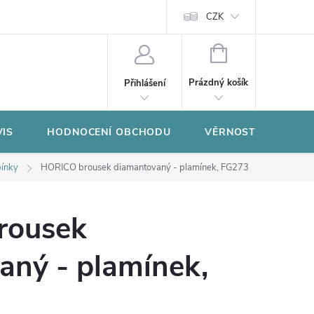
CZK
NÁKUPNÍ
KOŠÍK
Prázdný košík
Přihlášení
VIS
HODNOCENÍ OBCHODU
VĚRNOSTNÍ PROGR
bínky
HORICO brousek diamantovaný - plamínek, FG273
rousek
aný - plamínek,