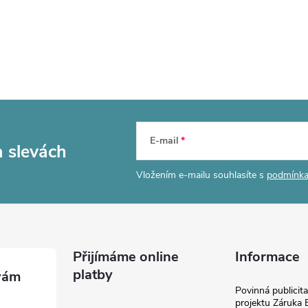
E-mail
a slevách
Vložením e-mailu souhlasíte s
podmínka
Přijímáme online
Informace
platby
Povinná publicit
projektu Záruka E