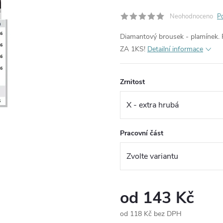
Neohodnoceno
P
Diamantový brousek - plamínek. 
ZA 1KS!
Detailní informace
Zrnitost
Pracovní část
od
143 Kč
od
118 Kč
bez DPH