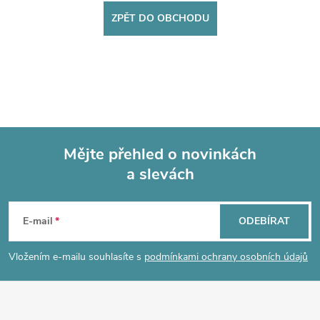
ZPĚT DO OBCHODU
Mějte přehled o novinkách
a slevách
Z
á
E-mail
ODEBÍRAT
p
Vložením e-mailu souhlasíte s
podmínkami ochrany osobních údajů
a