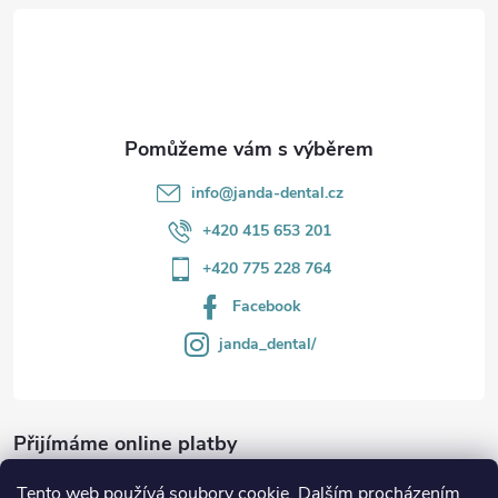
t
í
info
@
janda-dental.cz
+420 415 653 201
+420 775 228 764
Facebook
janda_dental/
Přijímáme online platby
Tento web používá soubory cookie. Dalším procházením