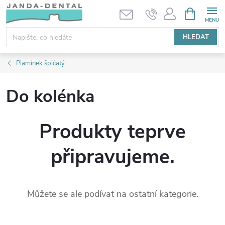
Přejít
NÁKUPNÍ
KOŠÍK
na
obsah
HLEDAT
Plamínek špičatý
Do kolénka
Produkty teprve
připravujeme.
Můžete se ale podívat na ostatní kategorie.