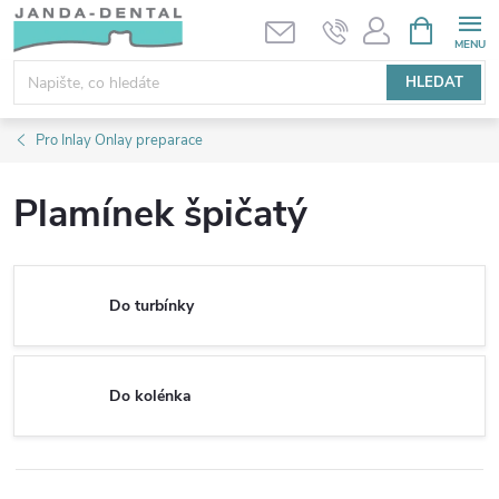
Přejít
NÁKUPNÍ
KOŠÍK
na
obsah
HLEDAT
Pro Inlay Onlay preparace
Plamínek špičatý
Do turbínky
Do kolénka