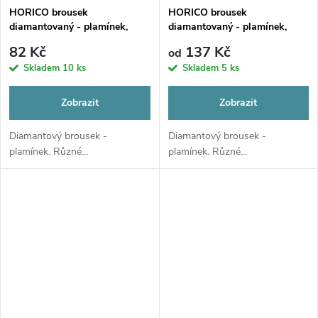
HORICO brousek
HORICO brousek
diamantovaný - plamínek,
diamantovaný - plamínek,
FG272
FG539
82 Kč
137 Kč
od
Skladem
10 ks
Skladem
5 ks
Zobrazit
Zobrazit
Diamantový brousek -
Diamantový brousek -
plamínek. Různé...
plamínek. Různé...