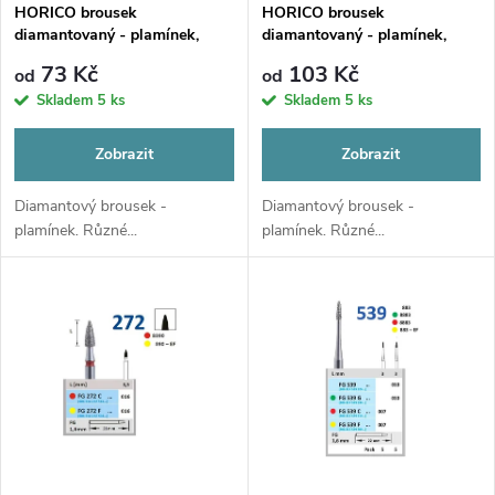
s
p
HORICO brousek
HORICO brousek
diamantovaný - plamínek,
diamantovaný - plamínek,
p
FG247
FG248
r
73 Kč
103 Kč
od
od
r
Skladem
5 ks
Skladem
5 ks
o
o
Zobrazit
Zobrazit
d
d
Diamantový brousek -
Diamantový brousek -
plamínek. Různé...
plamínek. Různé...
u
u
k
k
t
t
ů
ů