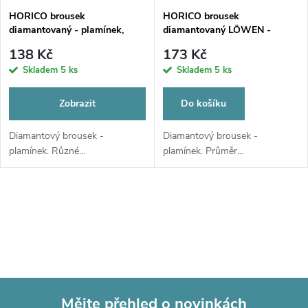
HORICO brousek
HORICO brousek
diamantovaný - plamínek,
diamantovaný LÖWEN -
FG540
plamínek, AUFG540, Ø 0,8
138 Kč
173 Kč
mm, zrnitost jemná
Skladem
5 ks
Skladem
5 ks
Zobrazit
Do košíku
Diamantový brousek -
Diamantový brousek -
plamínek. Různé...
plamínek. Průměr...
O
v
l
á
Mějte přehled o novinkách